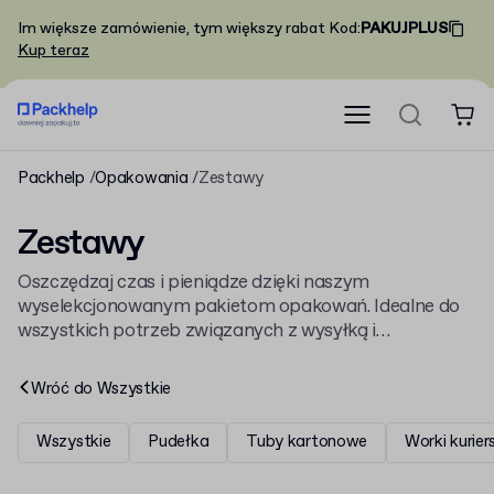
Im większe zamówienie, tym większy rabat
Kod
:
PAKUJPLUS
Kup teraz
Packhelp
Opakowania
Zestawy
Zestawy
Oszczędzaj czas i pieniądze dzięki naszym
wyselekcjonowanym pakietom opakowań. Idealne do
wszystkich potrzeb związanych z wysyłką i
przechowywaniem
Wróć do
Wszystkie
Wszystkie
Pudełka
Tuby kartonowe
Worki kurier