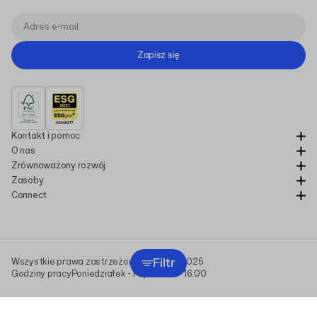
Zapisz się
Kontakt i pomoc
O nas
Zrównoważony rozwój
Zasoby
Connect
Filtr
Wszystkie prawa zastrzeżone Packhelp 2025
Godziny pracy
Poniedziałek - Piątek
9:00-16:00