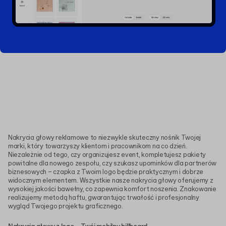
Nakrycia głowy reklamowe to niezwykle skuteczny nośnik Twojej
marki, który towarzyszy klientom i pracownikom na co dzień.
Niezależnie od tego, czy organizujesz event, kompletujesz pakiety
powitalne dla nowego zespołu, czy szukasz upominków dla partnerów
biznesowych – czapka z Twoim logo będzie praktycznym i dobrze
widocznym elementem. Wszystkie nasze nakrycia głowy oferujemy z
wysokiej jakości bawełny, co zapewnia komfort noszenia. Znakowanie
realizujemy metodą haftu, gwarantując trwałość i profesjonalny
wygląd Twojego projektu graficznego.