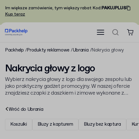
Im większe zamówienie, tym większy rabat
Kod
:
PAKUJPLUS
Kup teraz
Packhelp
Produkty reklamowe
Ubrania
Nakrycia głowy
Nakrycia głowy z logo
Wybierz nakrycia głowy z logo dla swojego zespołu lub
jako praktyczny gadżet promocyjny. W naszej ofercie
znajdziesz czapki z daszkiem i zimowe wykonane z
bawełny, które spersonalizujesz eleganckim haftem. To
świetne uzupełnienie firmowej garderoby, do której
Wróć do
Ubrania
należą też nasze
ubrania z logo
.
Koszulki
Bluzy z kapturem
Bluzy bez kaptura
Kur