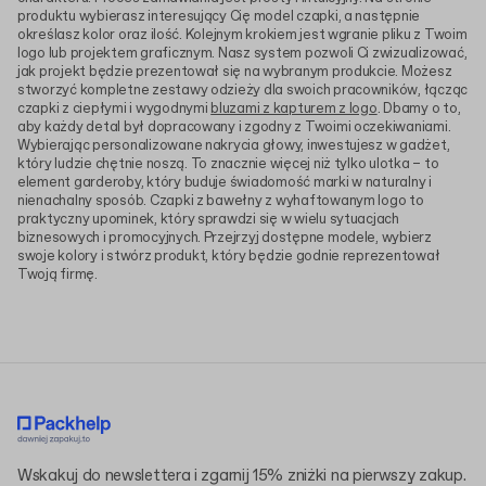
produktu wybierasz interesujący Cię model czapki, a następnie
określasz kolor oraz ilość. Kolejnym krokiem jest wgranie pliku z Twoim
logo lub projektem graficznym. Nasz system pozwoli Ci zwizualizować,
jak projekt będzie prezentował się na wybranym produkcie. Możesz
stworzyć kompletne zestawy odzieży dla swoich pracowników, łącząc
czapki z ciepłymi i wygodnymi
bluzami z kapturem z logo
. Dbamy o to,
aby każdy detal był dopracowany i zgodny z Twoimi oczekiwaniami.
Wybierając personalizowane nakrycia głowy, inwestujesz w gadżet,
który ludzie chętnie noszą. To znacznie więcej niż tylko ulotka – to
element garderoby, który buduje świadomość marki w naturalny i
nienachalny sposób. Czapki z bawełny z wyhaftowanym logo to
praktyczny upominek, który sprawdzi się w wielu sytuacjach
biznesowych i promocyjnych. Przejrzyj dostępne modele, wybierz
swoje kolory i stwórz produkt, który będzie godnie reprezentował
Twoją firmę.
Wskakuj do newslettera i zgarnij 15% zniżki na pierwszy zakup.