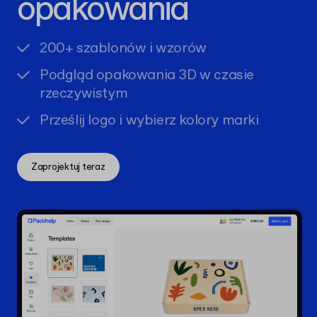
opakowania
200+ szablonów i wzorów
Podgląd opakowania 3D w czasie
rzeczywistym
Prześlij logo i wybierz kolory marki
Zaprojektuj teraz