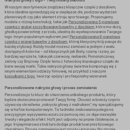
Nakrycia głowy z logo – Twój mobilny billboard
W naszym asortymencie znajdziesz klasyczne czapki z daszkiem,
które idealnie sprawdzają się w cieplejsze dni, podczas wydarzeń
plenerowych czy jako element stroju sportowego. Proponujemy
modele o różnej konstrukcji, takie jak
Personalizowana 5-panelowa
czapka z grubej szczotkowanej bawełny z daszkiem
, która ma dużą,
gładką powierzchnię z przodu, idealną do wyeksponowania Twojego
logo. Innym popularnym wyborem jest
Personalizowana 6-panelowa
czapka z pranej bawełny z daszkiem
, której klasyczny krój pasuje do
każdej stylizacji. Każdy model możesz zamówić w jednym z wielu
dostępnych kolorów – od klasycznych jak Biały, czarny i szary, po
bardziej wyraziste, takie jak czerwony, niebieski, Pomarańczowy,
zielony czy Brązowy. Dzięki temu z łatwością dopasujesz czapki do
barw swojej marki. Takie nakrycia głowy świetnie komponują się z
innymi elementami odzieży firmowej, na przykład z naszymi
koszulkami z logo
, tworząc spójny i profesjonalny wizerunek.
Personalizowane nakrycia głowy i proces zamówienia
Personalizacja to klucz do stworzenia unikalnego produktu, który
będzie skutecznie promował Twoją firmę. Chociaż w branży często
używa się określenia „nakrycia głowy z nadrukiem”, my specjalizujemy
się w hafcie komputerowym. Ta technika znakowania polega na
precyzyjnym wyszywaniu wzoru za pomocą nici, co daje niezwykle
trwały i elegancki efekt. Haft jest odporny na pranie i blaknięcie, a
jego trójwymiarowa struktura dodaje produktowi prestiżowego
charakteru. Proces zamawiania jest prosty i intuicyjny. Na stronie