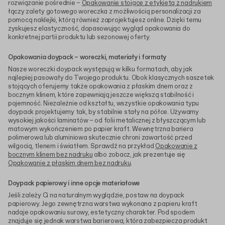
rozwiązanie pośrednie –
Opakowanie stojące z etykietą z nadrukiem
łączy zalety gotowego woreczka z możliwością personalizacji za
pomocą naklejki, którą również zaprojektujesz online. Dzięki temu
zyskujesz elastyczność, dopasowując wygląd opakowania do
konkretnej partii produktu lub sezonowej oferty.
Opakowania doypack – woreczki, materiały i formaty
Nasze woreczki doypack występują w kilku formatach, aby jak
najlepiej pasowały do Twojego produktu. Obok klasycznych saszetek
stojących oferujemy także opakowania z płaskim dnem oraz z
bocznym klinem, które zapewniają jeszcze większą stabilność i
pojemność. Niezależnie od kształtu, wszystkie opakowania typu
doypack projektujemy tak, by stabilnie stały na półce. Używamy
wysokiej jakości laminatów – od folii metalicznej z błyszczącym lub
matowym wykończeniem po papier kraft. Wewnętrzna bariera
polimerowa lub aluminiowa skutecznie chroni zawartość przed
wilgocią, tlenem i światłem. Sprawdź na przykład
Opakowanie z
bocznym klinem bez nadruku
albo zobacz, jak prezentuje się
Opakowanie z płaskim dnem bez nadruku
.
Doypack papierowy i inne opcje materiałowe
Jeśli zależy Ci na naturalnym wyglądzie, postaw na doypack
papierowy. Jego zewnętrzna warstwa wykonana z papieru kraft
nadaje opakowaniu surowy, estetyczny charakter. Pod spodem
znajduje się jednak warstwa barierowa, która zabezpiecza produkt