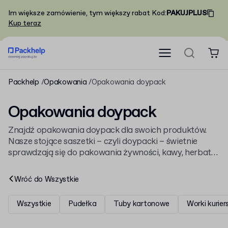
Im większe zamówienie, tym większy rabat
Kod
:
PAKUJPLUS
Kup teraz
Packhelp
Opakowania
Opakowania doypack
Opakowania doypack
Znajdź opakowania doypack dla swoich produktów.
Nasze stojące saszetki – czyli doypacki – świetnie
sprawdzają się do pakowania żywności, kawy, herbaty
czy suplementów. Zaprojektuj własny nadruk lub
wybierz gotowe woreczki w niskich nakładach,
Wróć do
Wszystkie
dostępne od zaraz.
Wszystkie
Pudełka
Tuby kartonowe
Worki kurier