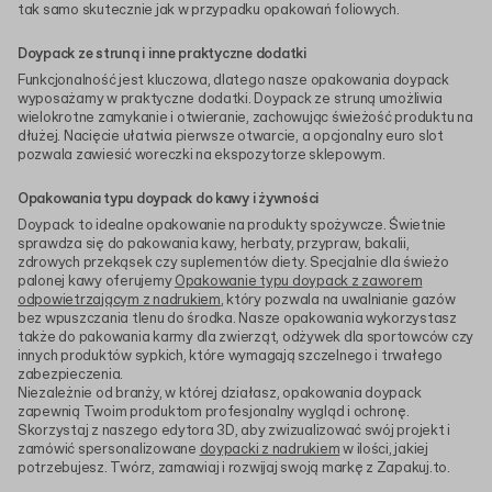
tak samo skutecznie jak w przypadku opakowań foliowych.
Doypack ze struną i inne praktyczne dodatki
Funkcjonalność jest kluczowa, dlatego nasze opakowania doypack
wyposażamy w praktyczne dodatki. Doypack ze struną umożliwia
wielokrotne zamykanie i otwieranie, zachowując świeżość produktu na
dłużej. Nacięcie ułatwia pierwsze otwarcie, a opcjonalny euro slot
pozwala zawiesić woreczki na ekspozytorze sklepowym.
Opakowania typu doypack do kawy i żywności
Doypack to idealne opakowanie na produkty spożywcze. Świetnie
sprawdza się do pakowania kawy, herbaty, przypraw, bakalii,
zdrowych przekąsek czy suplementów diety. Specjalnie dla świeżo
palonej kawy oferujemy
Opakowanie typu doypack z zaworem
odpowietrzającym z nadrukiem
, który pozwala na uwalnianie gazów
bez wpuszczania tlenu do środka. Nasze opakowania wykorzystasz
także do pakowania karmy dla zwierząt, odżywek dla sportowców czy
innych produktów sypkich, które wymagają szczelnego i trwałego
zabezpieczenia.
Niezależnie od branży, w której działasz, opakowania doypack
zapewnią Twoim produktom profesjonalny wygląd i ochronę.
Skorzystaj z naszego edytora 3D, aby zwizualizować swój projekt i
zamówić spersonalizowane
doypacki z nadrukiem
w ilości, jakiej
potrzebujesz. Twórz, zamawiaj i rozwijaj swoją markę z Zapakuj.to.