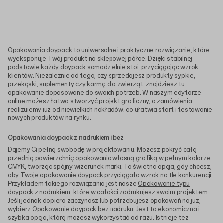
Opakowania doypack to uniwersalne i praktyczne rozwiązanie, które
wyeksponuje Twój produkt na sklepowej półce. Dzięki stabilnej
podstawie każdy doypack samodzielnie stoi, przyciągając wzrok
klientów. Niezależnie od tego, czy sprzedajesz produkty sypkie,
przekąski, suplementy czy karmę dla zwierząt, znajdziesz tu
opakowanie dopasowane do swoich potrzeb. W naszym edytorze
online możesz łatwo stworzyć projekt graficzny, a zamówienia
realizujemy już od niewielkich nakładów, co ułatwia start i testowanie
nowych produktów na rynku.
Opakowania doypack z nadrukiem i bez
Dajemy Ci pełną swobodę w projektowaniu. Możesz pokryć całą
przednią powierzchnię opakowania własną grafiką w pełnym kolorze
CMYK, tworząc spójny wizerunek marki. To świetna opcja, gdy chcesz,
aby Twoje opakowanie doypack przyciągało wzrok na tle konkurencji.
Przykładem takiego rozwiązania jest nasze
Opakowanie typu
doypack z nadrukiem
, które w całości zadrukujesz swoim projektem.
Jeśli jednak dopiero zaczynasz lub potrzebujesz opakowań na już,
wybierz
Opakowanie doypack bez nadruku
. Jest to ekonomiczna i
szybka opcja, którą możesz wykorzystać od razu. Istnieje też