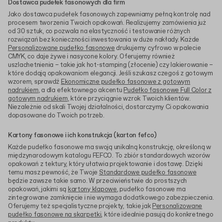
Dostawca pudełek fasonowych dla firm
Jako dostawca pudełek fasonowych zapewniamy pełną kontrolę nad
procesem tworzenia Twoich opakowań. Realizujemy zamówienia już
od 30 sztuk, co pozwala na elastyczność i testowanie różnych
rozwiązań bez konieczności inwestowania w duże nakłady. Każde
Personalizowane pudełko fasonowe
drukujemy cyfrowo w palecie
CMYK, co daje żywe i nasycone kolory. Oferujemy również
uszlachetnienia – takie jak hot-stamping (złocenie) czy lakierowanie –
które dodają opakowaniom elegancji. Jeśli szukasz czegoś z gotowym
wzorem, sprawdź
Ekonomiczne pudełko fasonowe z gotowym
nadrukiem
, a dla efektownego akcentu
Pudełko fasonowe Full Color z
gotowym nadrukiem
, które przyciągnie wzrok Twoich klientów.
Niezależnie od skali Twojej działalności, dostarczymy Ci opakowania
dopasowane do Twoich potrzeb.
Kartony fasonowe i ich konstrukcja (karton fefco)
Każde pudełko fasonowe ma swoją unikalną konstrukcję, określoną w
międzynarodowym katalogu FEFCO. To zbiór standardowych wzorów
opakowań z tektury, który ułatwia projektowanie i dostawę. Dzięki
temu masz pewność, że Twoje
Standardowe pudełko fasonowe
będzie zawsze takie samo. W przeciwieństwie do prostszych
opakowań, jakimi są
kartony klapowe
, pudełko fasonowe ma
zintegrowane zamknięcie i nie wymaga dodatkowego zabezpieczenia.
Oferujemy też specjalistyczne projekty, takie jak
Personalizowane
pudełko fasonowe na skarpetki
, które idealnie pasują do konkretnego