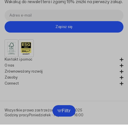
Wskakuj do newslettera i zgarnij 15% zniżki na pierwszy zakup.
Zapisz się
Kontakt i pomoc
O nas
Zrównoważony rozwój
Zasoby
Connect
Filtr
Wszystkie prawa zastrzeżone Packhelp 2025
Godziny pracy
Poniedziałek - Piątek
9:00-16:00