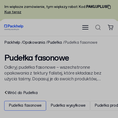
Im większe zamówienie, tym większy rabat
Kod
:
PAKUJPLUS
Kup teraz
Packhelp
Opakowania
Pudełka
Pudełka fasonowe
Pudełka fasonowe
Odkryj pudełka fasonowe – wszechstronne
opakowania z tektury falistej, które składasz bez
użycia taśmy. Dopasuj je do swoich produktów,
wybierając spośród wielu rozmiarów i opcji
wykończenia. Zobacz, jakie
pudełka kartonowe
Wróć do
Pudełka
oferujemy lub od razu zamów swoje
pudełka
fasonowe z nadrukiem
.
Pudełka fasonowe
Pudełka wysyłkowe
Pudełka pro