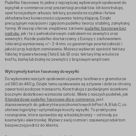
Pudełka fasonowe to jedne z najczęściej wybieranych opakowań do
wysyłek e-commerce oraz prezentacji produktów. Ich konstrukcja,
oparta na jednym arkuszu tektury, pozwala na szybkie i łatwe
składanie bez konieczności używania taśmy klejącej. Dzięki
precyzyjnym nacięciom i zgięciom pudełko tworzy stabilną, zamykaną
formę. W naszej ofercie znajdziesz zarówno
pudełka fasonowe bez
nadruku
, jak i te z pełnokolorowym zadrukiem na zewnątrz oraz
wewnątrz. Każde pudełko dostarczamy z Europy z zachowaniem
tolerancji wymiarowej +/– 2-4 mm, co gwarantuje powtarzalność i
jakość przy każdym zamówieniu. Możesz wybierać spośród tektury
falistej trójwarstwowej (fala E lub B) oraz tektury litej w kolorze
kraftu, białej lub białej na zewnątrz z brązowym wnętrzem.
Wytrzymały karton fasonowy do wysyłki
Do wykonania naszych opakowań używamy testlinera o gramaturze
od 380 do 460 g. Dzięki temu opakowania są sztywne i dobrze chronią
zawartość podczas transportu. Konstrukcja z podwójnymi ściankami
bocznymi dodatkowo wzmacnia całość. Wiele z naszych pudełek, jak
Standardowe pudełko fasonowe dla e-commerce
, jest
dopasowanych do gabarytów paczkomatowych InPost A, B lub C, co
ułatwia logistykę i optymalizuje koszty wysyłki. To praktyczne
rozwiązanie, które sprawdza się w każdej branży – od mody po
kosmetyki i elektronikę. Wybierz swój rozmiar i zapewnij produktom
bezpieczną podróż do klienta.