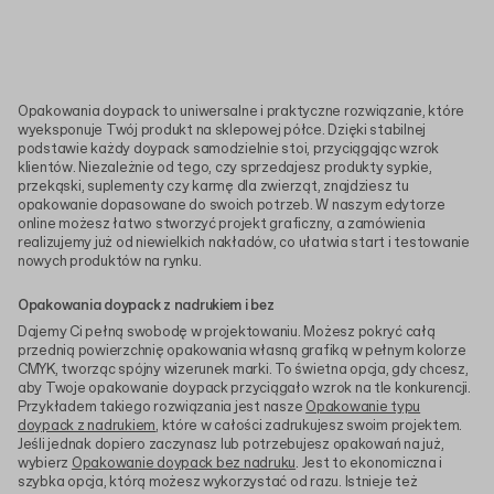
Opakowania doypack to uniwersalne i praktyczne rozwiązanie, które
wyeksponuje Twój produkt na sklepowej półce. Dzięki stabilnej
podstawie każdy doypack samodzielnie stoi, przyciągając wzrok
klientów. Niezależnie od tego, czy sprzedajesz produkty sypkie,
przekąski, suplementy czy karmę dla zwierząt, znajdziesz tu
opakowanie dopasowane do swoich potrzeb. W naszym edytorze
online możesz łatwo stworzyć projekt graficzny, a zamówienia
realizujemy już od niewielkich nakładów, co ułatwia start i testowanie
nowych produktów na rynku.
Opakowania doypack z nadrukiem i bez
Dajemy Ci pełną swobodę w projektowaniu. Możesz pokryć całą
przednią powierzchnię opakowania własną grafiką w pełnym kolorze
CMYK, tworząc spójny wizerunek marki. To świetna opcja, gdy chcesz,
aby Twoje opakowanie doypack przyciągało wzrok na tle konkurencji.
Przykładem takiego rozwiązania jest nasze
Opakowanie typu
doypack z nadrukiem
, które w całości zadrukujesz swoim projektem.
Jeśli jednak dopiero zaczynasz lub potrzebujesz opakowań na już,
wybierz
Opakowanie doypack bez nadruku
. Jest to ekonomiczna i
szybka opcja, którą możesz wykorzystać od razu. Istnieje też