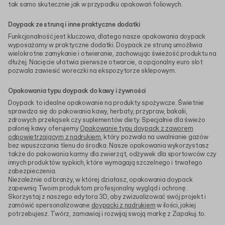
tak samo skutecznie jak w przypadku opakowań foliowych.
Doypack ze struną i inne praktyczne dodatki
Funkcjonalność jest kluczowa, dlatego nasze opakowania doypack
wyposażamy w praktyczne dodatki. Doypack ze struną umożliwia
wielokrotne zamykanie i otwieranie, zachowując świeżość produktu na
dłużej. Nacięcie ułatwia pierwsze otwarcie, a opcjonalny euro slot
pozwala zawiesić woreczki na ekspozytorze sklepowym.
Opakowania typu doypack do kawy i żywności
Doypack to idealne opakowanie na produkty spożywcze. Świetnie
sprawdza się do pakowania kawy, herbaty, przypraw, bakalii,
zdrowych przekąsek czy suplementów diety. Specjalnie dla świeżo
palonej kawy oferujemy
Opakowanie typu doypack z zaworem
odpowietrzającym z nadrukiem
, który pozwala na uwalnianie gazów
bez wpuszczania tlenu do środka. Nasze opakowania wykorzystasz
także do pakowania karmy dla zwierząt, odżywek dla sportowców czy
innych produktów sypkich, które wymagają szczelnego i trwałego
zabezpieczenia.
Niezależnie od branży, w której działasz, opakowania doypack
zapewnią Twoim produktom profesjonalny wygląd i ochronę.
Skorzystaj z naszego edytora 3D, aby zwizualizować swój projekt i
zamówić spersonalizowane
doypacki z nadrukiem
w ilości, jakiej
potrzebujesz. Twórz, zamawiaj i rozwijaj swoją markę z Zapakuj.to.