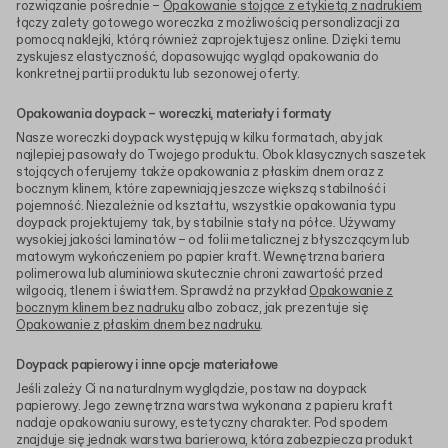
rozwiązanie pośrednie –
Opakowanie stojące z etykietą z nadrukiem
łączy zalety gotowego woreczka z możliwością personalizacji za
pomocą naklejki, którą również zaprojektujesz online. Dzięki temu
zyskujesz elastyczność, dopasowując wygląd opakowania do
konkretnej partii produktu lub sezonowej oferty.
Opakowania doypack – woreczki, materiały i formaty
Nasze woreczki doypack występują w kilku formatach, aby jak
najlepiej pasowały do Twojego produktu. Obok klasycznych saszetek
stojących oferujemy także opakowania z płaskim dnem oraz z
bocznym klinem, które zapewniają jeszcze większą stabilność i
pojemność. Niezależnie od kształtu, wszystkie opakowania typu
doypack projektujemy tak, by stabilnie stały na półce. Używamy
wysokiej jakości laminatów – od folii metalicznej z błyszczącym lub
matowym wykończeniem po papier kraft. Wewnętrzna bariera
polimerowa lub aluminiowa skutecznie chroni zawartość przed
wilgocią, tlenem i światłem. Sprawdź na przykład
Opakowanie z
bocznym klinem bez nadruku
albo zobacz, jak prezentuje się
Opakowanie z płaskim dnem bez nadruku
.
Doypack papierowy i inne opcje materiałowe
Jeśli zależy Ci na naturalnym wyglądzie, postaw na doypack
papierowy. Jego zewnętrzna warstwa wykonana z papieru kraft
nadaje opakowaniu surowy, estetyczny charakter. Pod spodem
znajduje się jednak warstwa barierowa, która zabezpiecza produkt