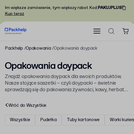
Im większe zamówienie, tym większy rabat
Kod
:
PAKUJPLUS
Kup teraz
Packhelp
Opakowania
Opakowania doypack
Opakowania doypack
Znajdź opakowania doypack dla swoich produktów.
Nasze stojące saszetki – czyli doypacki – świetnie
sprawdzają się do pakowania żywności, kawy, herbaty
czy suplementów. Zaprojektuj własny nadruk lub
wybierz gotowe woreczki w niskich nakładach,
Wróć do
Wszystkie
dostępne od zaraz.
Wszystkie
Pudełka
Tuby kartonowe
Worki kurier