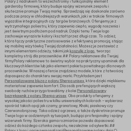
Polary z nadrukiem to wszechstronny i funkcjonalny element
garderoby firmowej, który buduje spójny wizerunek zespołu i
skutecznie promuje Twoją markę. Sprawdzają się doskonale zarówno
podczas pracy w chłodniejszych warunkach, jak i w trakcie firmowych
wyjazdów integracyjnych czy targów branżowych. Oferujemy je z
wytrzymałego poliestru, który zapewnia ciepło, wygodę noszenia i
jest świetnym podłożem pod nadruk. Dzięki temu Twoje logo
zachowuje wyraziste kolory i kształt przez długi czas. To odzież,
która łączy praktyczne zastosowanie z efektywną promocją, stając
się mobilną wizytówką Twojej działalności. Możesz je zestawiać z
innymi elementami odzieży, takimi jak
koszulki z logo
, tworząc
kompletny strój dla pracowników.## Polary reklamowe dla Twojej
firmyPolary reklamowe to świetny wybór na praktyczny upominek dla
kluczowych klientów lub jako element pakietu powitalnego dla nowych
pracowników. W naszej ofercie znajdziesz modele, które z łatwością
dopasujesz do charakteru swojej marki. Przykładem jest
Personalizowana bluza z polaru Sherpa unisex
, która dzięki miękkiemu
materiałowi zapewnia komfort. Dla osób preferujących większą
swobodę ruchów przygotowaliśmy z kolei
Personalizowany
bezrękawnik z polaru Sherpa unisex
. Oba produkty oferujemy z
wysokiej jakości poliestru w kilku uniwersalnych kolorach – wybierasz
spośród takich opcji jak czarny, granatowy, Khaki, piaskowy czy
Czerwonobrązowy. Taka odzież ogrzewa, a także dyskretnie promuje
Twoje logo w codziennych sytuacjach, budując profesjonalny i spójny
wizerunek firmy. Szeroka gama rozmiarów pozwala dopasować
odzież do każdego członka zespołu, niezależnie od sylwetki.##
Polary z logo i opcje personalizacjiPersonalizowane polary dają Ci