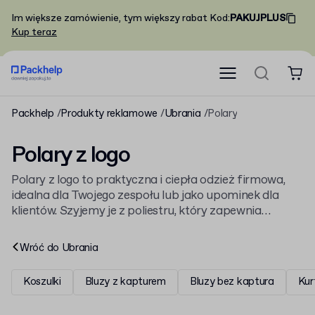
Im większe zamówienie, tym większy rabat
Kod
:
PAKUJPLUS
Kup teraz
Packhelp
Produkty reklamowe
Ubrania
Polary
Polary z logo
Polary z logo to praktyczna i ciepła odzież firmowa,
idealna dla Twojego zespołu lub jako upominek dla
klientów. Szyjemy je z poliestru, który zapewnia
komfort i trwałość. Stanowią część naszej szerokiej
oferty na
ubrania z logo
, łącząc funkcjonalność z
Wróć do
Ubrania
promocją Twojej marki.
Koszulki
Bluzy z kapturem
Bluzy bez kaptura
Kur