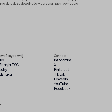
nia dają dużą dowolność w personalizacji i pomagają
oważony rozwój
Connect
Hub
Instagram
fikacja FSC
X
echy
Pinterest
dznaka
Tiktok
LinkedIn
YouTube
Facebook
y