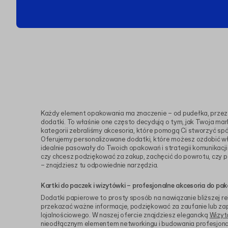
Każdy element opakowania ma znaczenie – od pudełka, przez 
dodatki. To właśnie one często decydują o tym, jak Twoja ma
kategorii zebraliśmy akcesoria, które pomogą Ci stworzyć spój
Oferujemy personalizowane dodatki, które możesz ozdobić w
idealnie pasowały do Twoich opakowań i strategii komunikacji 
czy chcesz podziękować za zakup, zachęcić do powrotu, czy p
– znajdziesz tu odpowiednie narzędzia.
Kartki do paczek i wizytówki – profesjonalne akcesoria do pa
Dodatki papierowe to prosty sposób na nawiązanie bliższej rel
przekazać ważne informacje, podziękować za zaufanie lub za
lojalnościowego. W naszej ofercie znajdziesz elegancką
Wizyt
nieodłącznym elementem networkingu i budowania profesjonal