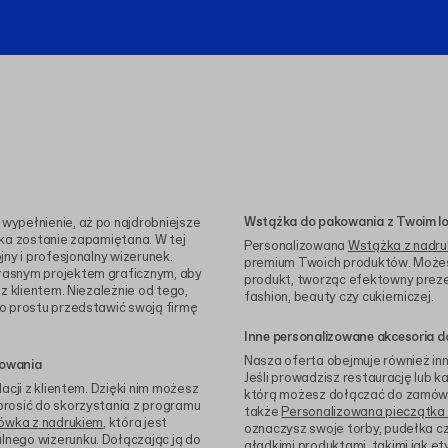
Wstążka do pakowania z Twoim l
wypełnienie, aż po najdrobniejsze
rka zostanie zapamiętana. W tej
Personalizowana
Wstążka z nadr
ny i profesjonalny wizerunek.
premium Twoich produktów. Możesz
łasnym projektem graficznym, aby
produkt, tworząc efektowny preze
z klientem. Niezależnie od tego,
fashion, beauty czy cukierniczej.
o prostu przedstawić swoją firmę
Inne personalizowane akcesoria 
Nasza oferta obejmuje również in
kowania
Jeśli prowadzisz restaurację lub k
acji z klientem. Dzięki nim możesz
którą możesz dołączać do zamówie
prosić do skorzystania z programu
także
Personalizowana pieczątka 
ówka z nadrukiem
, która jest
oznaczysz swoje torby, pudełka c
nego wizerunku. Dołączając ją do
gładkimi produktami, takimi jak
et