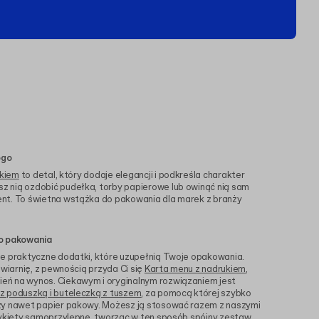
ogo
ukiem
to detal, który dodaje elegancji i podkreśla charakter
 nią ozdobić pudełka, torby papierowe lub owinąć nią sam
nt. To świetna wstążka do pakowania dla marek z branży
do pakowania
ne praktyczne dodatki, które uzupełnią Twoje opakowania.
awiarnię, z pewnością przyda Ci się
Karta menu z nadrukiem
,
ń na wynos. Ciekawym i oryginalnym rozwiązaniem jest
z poduszką i buteleczką z tuszem
, za pomocą której szybko
zy nawet papier pakowy. Możesz ją stosować razem z naszymi
ykiety samoprzylepne
, tworząc w ten sposób spójny zestaw.