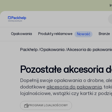
I
Opakowania
Produkty reklamowe
Branże
Nowość
Packhelp
Opakowania
Akcesoria do pakowani
Pozostałe akcesoria 
Dopełnij swoje opakowania o drobne, ale
dodatkowe
akcesoria do pakowania
, ta
lojalnościowe, wstążki czy kartki z podz
produktów możesz spersonalizować, do
kolorze z Twoim logo lub gotowym wzor
PROGRAM LOJALNOŚCIOWY