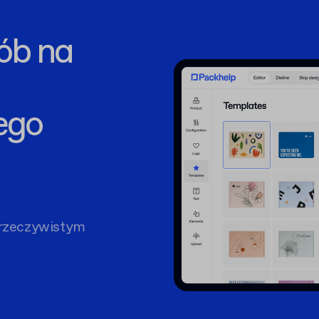
ób na
ego
rzeczywistym