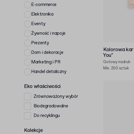
E-commerce
Elektronika
Eventy
Żywność i napoje
Prezenty
Kolorowa kar
Dom i dekoracje
You"
Marketing i PR
Gotowy nadruk
Min. 250 sztuk
Handel detaliczny
Eko właściwości
Zrównoważony wybór
Biodegradowalne
Do recyklingu
Kolekcje