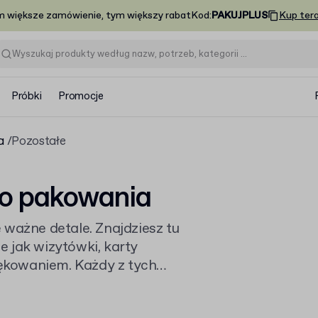
m większe zamówienie, tym większy rabat
Kod
:
PAKUJPLUS
Kup ter
Próbki
Promocje
a
Pozostałe
do pakowania
 ważne detale. Znajdziesz tu
kie jak wizytówki, karty
iękowaniem. Każdy z tych
dając nadruk w pełnym
em.