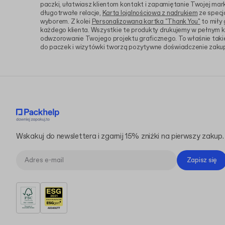
paczki, ułatwiasz klientom kontakt i zapamiętanie Twojej mark
długotrwałe relacje,
Karta lojalnościowa z nadrukiem
ze specj
wyborem. Z kolei
Personalizowana kartka "Thank You"
to miły 
każdego klienta. Wszystkie te produkty drukujemy w pełnym k
odwzorowanie Twojego projektu graficznego. To właśnie taki
do paczek i wizytówki tworzą pozytywne doświadczenie zaku
Wskakuj do newslettera i zgarnij 15% zniżki na pierwszy zakup.
Zapisz się