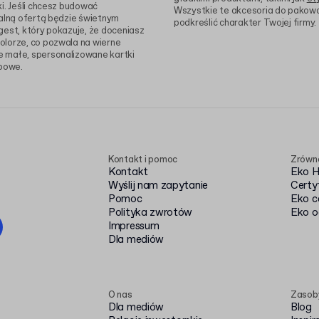
i. Jeśli chcesz budować
Wszystkie te akcesoria do pakowa
alną ofertą będzie świetnym
podkreślić charakter Twojej firmy.
gest, który pokazuje, że doceniasz
olorze, co pozwala na wierne
e małe, spersonalizowane kartki
powe.
Kontakt i pomoc
Zrówn
Kontakt
Eko 
Wyślij nam zapytanie
Certy
Pomoc
Eko c
Polityka zwrotów
Eko o
Impressum
Dla mediów
O nas
Zasob
Dla mediów
Blog