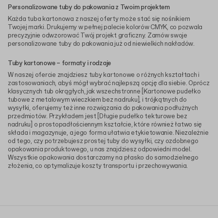
Personalizowane tuby do pakowania z Twoim projektem
Każda tuba kartonowa z naszej oferty może stać się nośnikiem
Twojej marki. Drukujemy w pełnej palecie kolorów CMYK, co pozwala
precyzyjnie odwzorować Twój projekt graficzny. Zamów swoje
personalizowane tuby do pakowania już od niewielkich nakładów.
Tuby kartonowe – formaty i rodzaje
W naszej ofercie znajdziesz tuby kartonowe o różnych kształtach i
zastosowaniach, abyś mógł wybrać najlepszą opcję dla siebie. Oprócz
klasycznych tub okrągłych, jak wszechstronne [Kartonowe pudełko
tubowe z metalowym wieczkiem bez nadruku], i trójkątnych do
wysyłki, oferujemy też inne rozwiązania do pakowania podłużnych
przedmiotów. Przykładem jest [Długie pudełko tekturowe bez
nadruku] o prostopadłościennym kształcie, które również łatwo się
składa i magazynuje, a jego forma ułatwia etykietowanie. Niezależnie
od tego, czy potrzebujesz prostej tuby do wysyłki, czy ozdobnego
opakowania produktowego, u nas znajdziesz odpowiedni model.
Wszystkie opakowania dostarczamy na płasko do samodzielnego
złożenia, co optymalizuje koszty transportu i przechowywania.