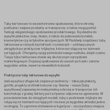
Tuby kartonowe to wszechstronne opakowania, które chronią
podłużne i zwijane produkty w transporcie, a także mogą pełnić
funkcję eleganckiego opakowania produktowego. Są idealne do
wysyłki plakatów, map, tkanin, a także do pakowania butelek,
kosmetyków czy artykułów spożywczych. W Packhelp znajdziesz tuby
tekturowe w różnych kształtach i rozmiarach – od klasycznych
okrągłych po praktyczne trójkątne, które nie rolują się na taśmach
sortujących. Oferujemy opcję pełnokolorowego nadruku, dzięki czemu
Twoja tuba tekturowa stanie się skutecznym narzędziem
marketingowym. Dopasuj opakowanie do swoich potrzeb i zamów
wygodnie online, nawet w niewielkich ilościach.
Praktyczne tuby tekturowe do wysyłki
Jeśli wysyłasz długie lub zwijane przedmioty – takie jak plakaty,
grafiki, projekty architektoniczne czy tkaniny – nasze [tuby
wysyłkowe] zapewnią im maksymalną ochronę w transporcie. Ich
konstrukcja z grubej tektury jest sztywna i odporna na zgniecenia. W
przeciwieństwie do okrągłych modeli, tuby o podstawie trójkąta nie
rolują się na taśmach sortujących i możesz je wygodnie układać jedna
na drugiej. To ogromne ułatwienie w logistyce – oszczędzasz miejsce