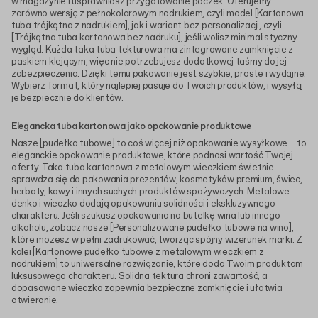
w magazynie i usprawniasz przygotowanie paczek. Oferujemy
zarówno wersję z pełnokolorowym nadrukiem, czyli model [Kartonowa
tuba trójkątna z nadrukiem], jak i wariant bez personalizacji, czyli
[Trójkątna tuba kartonowa bez nadruku], jeśli wolisz minimalistyczny
wygląd. Każda taka tuba tekturowa ma zintegrowane zamknięcie z
paskiem klejącym, więc nie potrzebujesz dodatkowej taśmy do jej
zabezpieczenia. Dzięki temu pakowanie jest szybkie, proste i wydajne.
Wybierz format, który najlepiej pasuje do Twoich produktów, i wysyłaj
je bezpiecznie do klientów.
Elegancka tuba kartonowa jako opakowanie produktowe
Nasze [pudełka tubowe] to coś więcej niż opakowanie wysyłkowe – to
eleganckie opakowanie produktowe, które podnosi wartość Twojej
oferty. Taka tuba kartonowa z metalowym wieczkiem świetnie
sprawdza się do pakowania prezentów, kosmetyków premium, świec,
herbaty, kawy i innych suchych produktów spożywczych. Metalowe
denko i wieczko dodają opakowaniu solidności i ekskluzywnego
charakteru. Jeśli szukasz opakowania na butelkę wina lub innego
alkoholu, zobacz nasze [Personalizowane pudełko tubowe na wino],
które możesz w pełni zadrukować, tworząc spójny wizerunek marki. Z
kolei [Kartonowe pudełko tubowe z metalowym wieczkiem z
nadrukiem] to uniwersalne rozwiązanie, które doda Twoim produktom
luksusowego charakteru. Solidna tektura chroni zawartość, a
dopasowane wieczko zapewnia bezpieczne zamknięcie i ułatwia
otwieranie.