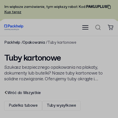
Im większe zamówienie, tym większy rabat
Kod
:
PAKUJPLUS
Kup teraz
Packhelp
Opakowania
Tuby kartonowe
Tuby kartonowe
Szukasz bezpiecznego opakowania na plakaty,
dokumenty lub butelki? Nasze tuby kartonowe to
solidne rozwiązanie. Oferujemy tuby okrągłe i
trójkątne, z nadrukiem lub bez, dostępne już od
niewielkich nakładów. Wybierz kształt i rozmiar
Wróć do
Wszystkie
dopasowany do Twoich potrzeb.
Pudełka tubowe
Tuby wysyłkowe