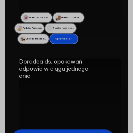
Woreczek strunowy z suwakiem
Pudełko produktowe z zatrzaskowym dnem
Pudełko fasonowe
Pudełko magnetyczne
Ekologiczna koperta z wypełnieniem
Opłać fakturę
Doradca ds. opakowań
odpowie w ciągu jednego
dnia