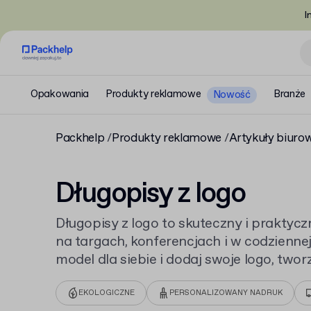
I
Opakowania
Produkty reklamowe
Branże
Nowość
Packhelp
Produkty reklamowe
Artykuły biuro
Długopisy z logo
Długopisy z logo to skuteczny i praktycz
na targach, konferencjach i w codzienne
model dla siebie i dodaj swoje logo, two
To tylko część naszej szerokiej oferty na
EKOLOGICZNE
PERSONALIZOWANY NADRUK