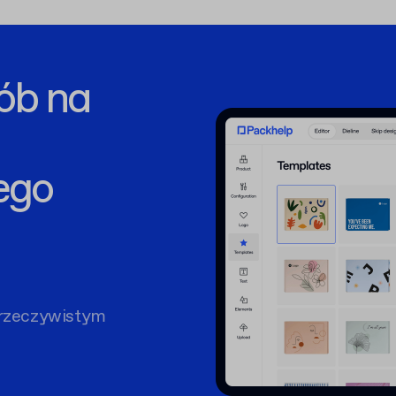
ób na
ego
rzeczywistym