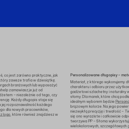
Personalizowane długopisy – mater
, co jest zarówno praktyczne, jak
tóry zawsze trafia w dziesiątkę.
Materiał, z którego wykonujemy d
argach branżowych lub wyposażyć
charakteru i odbioru przez użytk
khelp zamawiasz je już od
gadżetowi szlachetny i naturalny
dżetem – niezależnie od tego, czy
słomy. Dla marek, które chcą podk
encję. Każdy długopis staje się
idealnym wyborem będzie
Persona
na jej rozpoznawalność każdego
brązowym kolorze. Na jego powier
nego dla nowych pracowników,
niezwykłą precyzję i trwałość – T
z logo
, które również znajdziesz w
się ono wyraziste i całkowicie odp
tworzywa PP – Słoma wykorzystuj
wielokolorowych, szczegółowych g