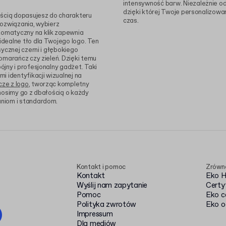
intensywność barw. Niezależnie o
dzięki której Twoje personalizowa
ością dopasujesz do charakteru
czas.
 rozwiązania, wybierz
tomatyczny na klik zapewnia
dealne tło dla Twojego logo. Ten
ycznej czerni i głębokiego
omarańcz czy zieleń. Dzięki temu
jny i profesjonalny gadżet. Taki
 identyfikacji wizualnej na
ze z logo
, tworząc kompletny
nosimy go z dbałością o każdy
aniom i standardom.
Kontakt i pomoc
Zrówn
Kontakt
Eko 
Wyślij nam zapytanie
Certy
Pomoc
Eko c
Polityka zwrotów
Eko o
Impressum
Dla mediów