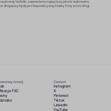
d wybranej techniki, zapewniamy najwyższą jakość wykonania,
ne długopisy będą profesjonalną wizytówką firmy przez długi
oważony rozwój
Connect
Hub
Instagram
fikacja FSC
X
echy
Pinterest
dznaka
Tiktok
LinkedIn
YouTube