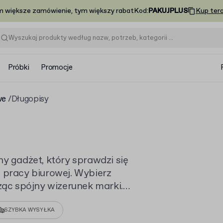
m większe zamówienie, tym większy rabat
Kod
:
PAKUJPLUS
Kup ter
Próbki
Promocje
we
Długopisy
ny gadżet, który sprawdzi się
j pracy biurowej. Wybierz
rząc spójny wizerunek marki.
artykuły biurowe z logo
.
SZYBKA WYSYŁKA