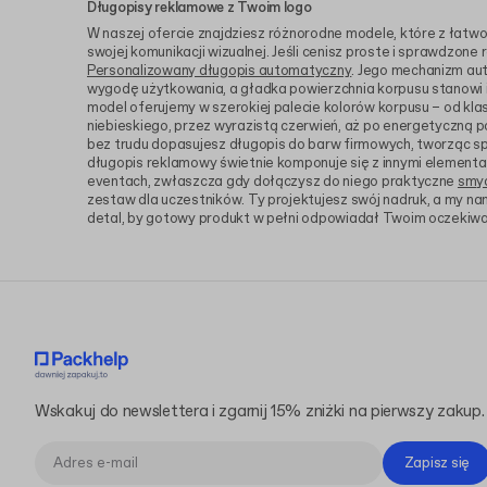
Długopisy reklamowe z Twoim logo
W naszej ofercie znajdziesz różnorodne modele, które z łatw
swojej komunikacji wizualnej. Jeśli cenisz proste i sprawdzone
Personalizowany długopis automatyczny
. Jego mechanizm au
wygodę użytkowania, a gładka powierzchnia korpusu stanowi i
model oferujemy w szerokiej palecie kolorów korpusu – od klas
niebieskiego, przez wyrazistą czerwień, aż po energetyczną p
bez trudu dopasujesz długopis do barw firmowych, tworząc spó
długopis reklamowy świetnie komponuje się z innymi elementami
eventach, zwłaszcza gdy dołączysz do niego praktyczne
smyc
zestaw dla uczestników. Ty projektujesz swój nadruk, a my na
detal, by gotowy produkt w pełni odpowiadał Twoim oczekiw
Wskakuj do newslettera i zgarnij 15% zniżki na pierwszy zakup.
Zapisz się