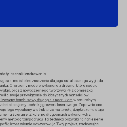
iały i techniki znakowania
ługopis, ma istotne znaczenie dla jego ostatecznego wyglądu,
ownika. Oferujemy modele wykonane z drewna, które nadają
 wygląd, oraz z nowoczesnego tworzywa PP z domieszką
reślić swoje przywiązanie do klasycznych materiałów,
lizowany bambusowy długopis z nadrukiem
w naturalnym,
zchni stosujemy technikę graweru laserowego. Zapewnia ona
woje logo wypalamy w strukturze materiału, dzięki czemu staje
orne na ścieranie. Z kolei na długopisach wykonanych z
emy metodę tampodruku. Ta technika pozwala na naniesienie
rafik, które wiernie odwzorowują Twój projekt, zachowując