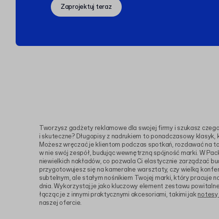
Zaprojektuj teraz
Tworzysz gadżety reklamowe dla swojej firmy i szukasz czegoś
i skuteczne? Długopisy z nadrukiem to ponadczasowy klasyk, k
Możesz wręczać je klientom podczas spotkań, rozdawać na t
w nie swój zespół, budując wewnętrzną spójność marki. W Pac
niewielkich nakładów, co pozwala Ci elastycznie zarządzać bu
przygotowujesz się na kameralne warsztaty, czy wielką konfer
subtelnym, ale stałym nośnikiem Twojej marki, który pracuje 
dnia. Wykorzystaj je jako kluczowy element zestawu powital
łącząc je z innymi praktycznymi akcesoriami, takimi jak
notesy 
naszej ofercie.