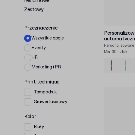
reklamowe
Zestawy
Przeznaczenie
Personalizow
Wszystkie opcje
automatyczn
Personalizowane
Eventy
Min. 30 sztuk
HR
Marketing i PR
Print technique
Tampodruk
Grawer laserowy
Kolor
Biały