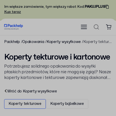
Im większe zamówienie, tym większy rabat
Kod
:
PAKUJPLUS
Kup teraz
Packhelp
Opakowania
Koperty wysyłkowe
Koperty tekturowe
Koperty tekturowe i kartonowe
Potrzebujesz solidnego opakowania do wysyłki
płaskich przedmiotów, które nie mogą się zgiąć? Nasze
koperty kartonowe i tekturowe zapewniają doskonałą
ochronę dokumentom, zdjęciom czy certyfikatom.
Sprawdź całą naszą ofertę na
koperty wysyłkowe
i
Wróć do
Koperty wysyłkowe
znajdź sztywne rozwiązanie dopasowane do Twoich
potrzeb.
Koperty tekturowe
Koperty bąbelkowe