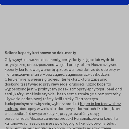
Solidne koperty kartonowe na dokumenty
Gdy wysyłasz ważne dokumenty, certyfikaty, zdjęcia lub wydruki
artystyczne, ich bezpieczeństwo jest priorytetem. Nasze sztywne
koperty kartonowe gwarantują, że zawartość dotrze do odbiorcy w
nienaruszonym stanie – bez zagięć, zagnieceń czy uszkodzeń.
Oferujemy je w wersji z gładkiej, litej tektury, która zapewnia
doskonałą sztywność przy niewielkiej grubości. Każda koperta
wyposażona jest w praktyczny pasek samoprzylepny typu „peel-and-
seal”, który umożliwia szybkie i bezpieczne zamknięcie bez potrzeby
używania dodatkowej taśmy. Jeśli zależy Ci na prostym i
funkcjonalnym rozwiązaniu, wybierz produkt
Koperta kartonowa bez
nadruku
, dostępny w wielu standardowych formatach. Dla firm, które
chcą podkreślić swoje przesyłki, przygotowaliśmy opcję
personalizacji. Możesz zamówić produkt
Personalizowana koperta
kartonowa
i umieścić na niej swoje logo, grafikę lub dowolny tekst.
Drukujemy w pełnej palecie kolorów, co pozwala na stworzenie