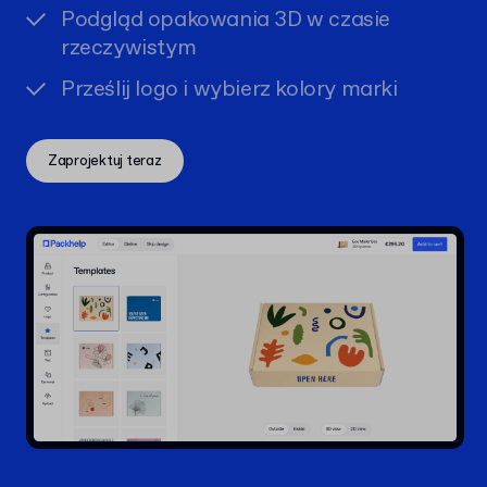
Podgląd opakowania 3D w czasie
rzeczywistym
Prześlij logo i wybierz kolory marki
Zaprojektuj teraz