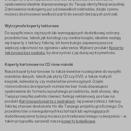
opakowania idealnie dopasowanego do Twojej identyfikacji wizualnej.
Zamówienia realizujemy już od niewielkich nakładów, dzięki czemu
możesz dostosować wielkość partii do swoich bieżących potrzeb.
Wytrzymałe koperty tekturowe
Do wysyłki nieco cięższych lub wymagających dodatkowej ochrony
przedmiotów, takich jak katalogi czy cienkie książki, idealnie nadają
się koperty z tektury falistej. Ich konstrukcja zapewnia jeszcze
większą odporność na zginanie i uderzenia. Wybierz produkt
Koperta
tekturowa bez nadruku
, by skorzystać z jej dużej wytrzymałości.
Koperty kartonowe na CD i inne nośniki
Nasze koperty kartonowe to także świetne rozwiązanie do wysyłki
nośników danych, takich jak płyty CD czy DVD, a także małych
książek, kalendarzy czy materiałów promocyjnych. Dzięki
różnorodności dostępnych rozmiarów bez trudu dopasujesz
opakowanie do formatu wysyłanego przedmiotu. Jeśli chcesz, aby
Twoja przesyłka pełniła również funkcję reklamową, postaw na
produkt
Kartonowa koperta z nadrukiem
. Jej powierzchnia z tektury
falistej stanowi doskonałe tło dla Twojego projektu graficznego. Do
przedmiotów o nieregularnych kształtach lub wymagających
dodatkowej amortyzacji możesz potrzebować innego rozwiązania – w
takim przypadku sprawdź nasze
koperty bąbelkowe
.