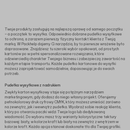
Twoje produkty zasługują na najlepszą oprawę od samego początku
– a początek to wysyłka. Odpowiednio dobrane pudełko wysyłkowe
to ochrona, a zarazem pierwszy fizyczny kontakt klienta z Twoją
marką. W Packhelp dajemy Ci narzędzia, by to pierwsze wrażenie było
dopracowane. Znajdziesz tu szeroki wybór opakowań, od prostych
kartonów po w pełni spersonalizowane rozwiązania, które
odzwierciedlą charakter Twojego biznesu i zabezpieczą zawartość na
każdym etapie transportu. Każde pudełko kartonowe do wysyłki
możesz zaprojektować samodzielnie, dopasowując je do swoich
potrzeb.
Pudełka wysyłkowe z nadrukiem
Zwykły karton wysyłkowy staje się potężnym narzędziem
marketingowym, gdy dodasz do niego własny projekt. Oferujemy
pełnokolorowy druk cyfrowy CMYK, który możesz umieścić zarówno
na zewnątrz, jak i wewnątrz pudełka. Wyobraź sobie reakcję klienta,
który po otwarciu paczki widzi Twoje logo lub dedykowaną
wiadomość. Do wyboru masz trzy warianty kolorystyczne tektury
bazowej: biały, w kolorze kraft lub biały na zewnątrz z wnętrzem w
kolorze kraft. Każda opcja stanowi doskonałe tło dla Twojej grafiki.