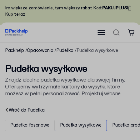
Im większe zamówienie, tym większy rabat
Kod
:
PAKUJPLUS
Kup teraz
Packhelp
Opakowania
Pudełka
Pudełka wysyłkowe
Pudełka wysyłkowe
Znajdź idealne pudełka wysyłkowe dla swojej firmy.
Oferujemy wytrzymałe kartony do wysyłki, które
możesz w pełni personalizować. Projektuj własne
opakowania z nadrukiem lub wybierz standardowe
rozwiązania, które skutecznie ochronią Twoje
Wróć do
Pudełka
produkty. Zobacz naszą pełną ofertę na
pudełka
kartonowe
i oznacz opakowanie swoim logo.
Pudełka fasonowe
Pudełka wysyłkowe
Pudełka pro