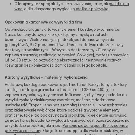
Oferujemy też specjalistyczne rozwiązania, takie jak
pudełka na
wino
, a dla klasycznego wyglądu
pudełka z pokrywką
.
Opakowania kartonowe do wysyłki dla firm
Optymalizacja logistyki to ważny element każdego e-commerce.
Nasze kartony do wysyłki projektujemy z myślą o realiach
biznesowych. Wiele z naszych pudełek jest dopasowanych do
gabarytów A, B i C paczkomatów InPost, co ułatwia i obniża koszty
dostawy na polskim rynku. Wszystko dostarczamy z Europy, co
zapewnia sprawną realizację zamówień. Co więcej, możesz zamawiać
już od 30 sztuk, co pozwala na elastyczność i testowanie różnych
rozwiązań bez konieczności zamrażania dużego kapitału.
Kartony wysyłkowe – materiały i wykończenia
Podstawą każdego opakowania jest materiał. Korzystamy z tektury
falistej oraz litej o gramaturze testlinera od 380 do 460 g, co
zapewnia wysoką wytrzymałość. Jeśli chcesz, aby Twoje pudełka do
wysyłki zyskały ekskluzywny charakter, możesz je dodatkowo
uszlachetnić. Proponujemy hot-stamping (złocenie lub posrebrzanie)
oraz lakierowanie wybiórcze, które podkreślą wybrane elementy
graficzne, takie jak logo czy nazwa produktu. Takie detale sprawiają,
że nawet proste pudełko wygląda luksusowo, co możesz zobaczyć na
przykładzie produktu, jakim jest
Personalizowane pudełko ozdobne z
pokrywką na okulary
. Opcje te są dostępne dla wielu produktów, w