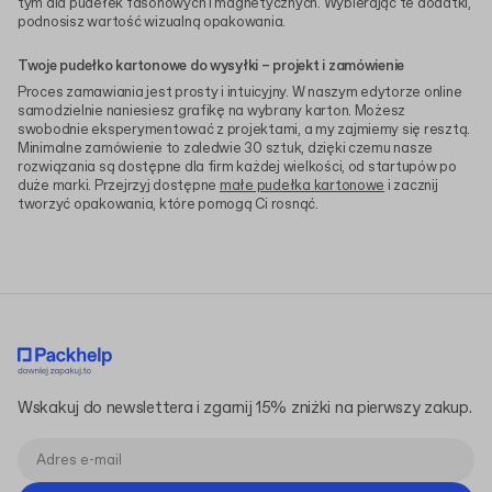
tym dla pudełek fasonowych i magnetycznych. Wybierając te dodatki,
podnosisz wartość wizualną opakowania.
Twoje pudełko kartonowe do wysyłki – projekt i zamówienie
Proces zamawiania jest prosty i intuicyjny. W naszym edytorze online
samodzielnie naniesiesz grafikę na wybrany karton. Możesz
swobodnie eksperymentować z projektami, a my zajmiemy się resztą.
Minimalne zamówienie to zaledwie 30 sztuk, dzięki czemu nasze
rozwiązania są dostępne dla firm każdej wielkości, od startupów po
duże marki. Przejrzyj dostępne
małe pudełka kartonowe
i zacznij
tworzyć opakowania, które pomogą Ci rosnąć.
Wskakuj do newslettera i zgarnij 15% zniżki na pierwszy zakup.