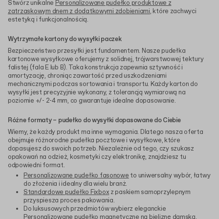
Stwórz unikalne
Personalizowane pudełko produktowe z
zatrzaskowym dnem z dodatkowymi zdobieniami
, które zachwyci
estetyką i funkcjonalnością.
Wytrzymałe kartony do wysyłki paczek
Bezpieczeństwo przesyłki jest fundamentem. Nasze pudełka
kartonowe wysyłkowe oferujemy z solidnej, trójwarstwowej tektury
falistej (fala E lub B). Taka konstrukcja zapewnia sztywność i
amortyzację, chroniąc zawartość przed uszkodzeniami
mechanicznymi podczas sortowania i transportu. Każdy karton do
wysyłki jest precyzyjnie wykonany, z tolerancją wymiarową na
poziomie +/- 2-4 mm, co gwarantuje idealne dopasowanie.
Różne formaty – pudełko do wysyłki dopasowane do Ciebie
Wiemy, że każdy produkt ma inne wymagania. Dlatego nasza oferta
obejmuje różnorodne pudełka pocztowe i wysyłkowe, które
dopasujesz do swoich potrzeb. Niezależnie od tego, czy szukasz
opakowań na odzież, kosmetyki czy elektronikę, znajdziesz tu
odpowiedni format.
Personalizowane pudełko fasonowe
to uniwersalny wybór, łatwy
do złożenia i idealny dla wielu branż.
Standardowe pudełko Fixbox
z paskiem samoprzylepnym
przyspiesza proces pakowania.
Do luksusowych przedmiotów wybierz eleganckie
Personalizowane pudełko magnetyczne na bieliznę damską
.