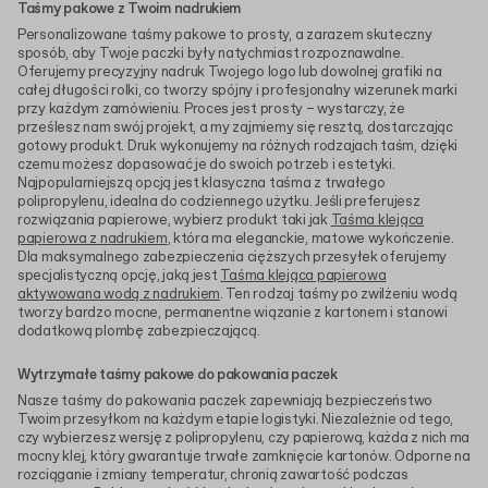
Taśmy pakowe z Twoim nadrukiem
Personalizowane taśmy pakowe to prosty, a zarazem skuteczny
sposób, aby Twoje paczki były natychmiast rozpoznawalne.
Oferujemy precyzyjny nadruk Twojego logo lub dowolnej grafiki na
całej długości rolki, co tworzy spójny i profesjonalny wizerunek marki
przy każdym zamówieniu. Proces jest prosty – wystarczy, że
prześlesz nam swój projekt, a my zajmiemy się resztą, dostarczając
gotowy produkt. Druk wykonujemy na różnych rodzajach taśm, dzięki
czemu możesz dopasować je do swoich potrzeb i estetyki.
Najpopularniejszą opcją jest klasyczna taśma z trwałego
polipropylenu, idealna do codziennego użytku. Jeśli preferujesz
rozwiązania papierowe, wybierz produkt taki jak
Taśma klejąca
papierowa z nadrukiem
, która ma eleganckie, matowe wykończenie.
Dla maksymalnego zabezpieczenia cięższych przesyłek oferujemy
specjalistyczną opcję, jaką jest
Taśma klejąca papierowa
aktywowana wodą z nadrukiem
. Ten rodzaj taśmy po zwilżeniu wodą
tworzy bardzo mocne, permanentne wiązanie z kartonem i stanowi
dodatkową plombę zabezpieczającą.
Wytrzymałe taśmy pakowe do pakowania paczek
Nasze taśmy do pakowania paczek zapewniają bezpieczeństwo
Twoim przesyłkom na każdym etapie logistyki. Niezależnie od tego,
czy wybierzesz wersję z polipropylenu, czy papierową, każda z nich ma
mocny klej, który gwarantuje trwałe zamknięcie kartonów. Odporne na
rozciąganie i zmiany temperatur, chronią zawartość podczas