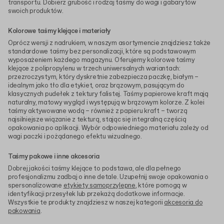
transportu. Dobierz grubość i rodzaj taśmy do wagi i gabarytów
swoich produktów.
Kolorowe taśmy klejące i materiały
Oprócz wersji z nadrukiem, w naszym asortymencie znajdziesz także
standardowe taśmy bez personalizacji, które są podstawowym
wyposażeniem każdego magazynu. Oferujemy kolorowe taśmy
klejące z polipropylenu w trzech uniwersalnych wariantach:
przezroczystym, który dyskretnie zabezpiecza paczkę, białym –
idealnym jako tło dla etykiet, oraz brązowym, pasującym do
klasycznych pudełek z tektury falistej. Taśmy papierowe kraft mają
naturalny, matowy wygląd i występują w brązowym kolorze. Z kolei
taśmy aktywowane wodą – również z papieru kraft – tworzą
najsilniejsze wiązanie z tekturą, stając się integralną częścią
opakowania po aplikacji. Wybór odpowiedniego materiału zależy od
wagi paczki i pożądanego efektu wizualnego.
Taśmy pakowe i inne akcesoria
Dobrej jakości taśmy klejące to podstawa, ale dla pełnego
profesjonalizmu zadbaj o inne detale. Uzupełnij swoje opakowania o
spersonalizowane
etykiety samoprzylepne
, które pomogą w
identyfikacji przesyłek lub przekażą dodatkowe informacje.
Wszystkie te produkty znajdziesz w naszej kategorii
akcesoria do
pakowania
.