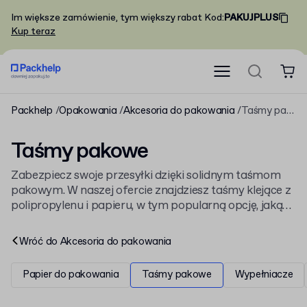
Im większe zamówienie, tym większy rabat
Kod
:
PAKUJPLUS
Kup teraz
Packhelp
Opakowania
Akcesoria do pakowania
Taśmy pakowe
Taśmy pakowe
Zabezpiecz swoje przesyłki dzięki solidnym taśmom
pakowym. W naszej ofercie znajdziesz taśmy klejące z
polipropylenu i papieru, w tym popularną opcję, jaką
jest
Taśma klejąca pakowa z nadrukiem
. Wybierz
materiał i dodaj własny nadruk, aby wzmocnić swoją
Wróć do
Akcesoria do pakowania
markę.
Papier do pakowania
Taśmy pakowe
Wypełniacze