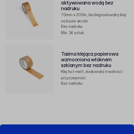
aktywowana wodą bez
nadruku
70mm x 200m, biodegradowalny klej
na bazie skrobi
Bez nadruku
Min. 36 sztuk
Taśma klejąca papierowa
wzmocniona włóknem
szklanym bez nadruku
Klej hot-melt, doskonała trwałość i
przyczepność
Bez nadruku