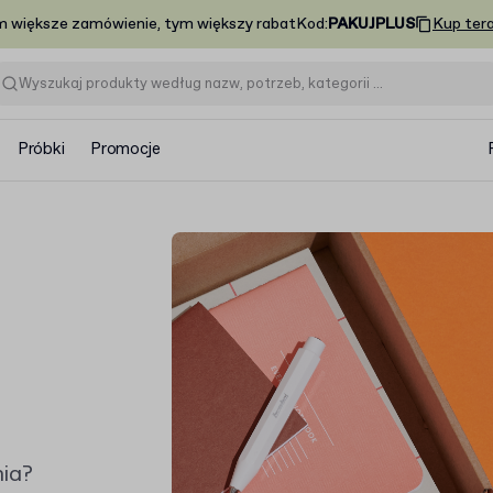
m większe zamówienie, tym większy rabat
Kod
:
PAKUJPLUS
Kup ter
Próbki
Promocje
nia?