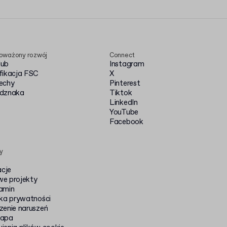
oważony rozwój
Connect
Hub
Instagram
fikacja FSC
X
echy
Pinterest
dznaka
Tiktok
LinkedIn
YouTube
Facebook
y
acje
e projekty
amin
yka prywatności
zenie naruszeń
mapa