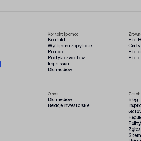
Kontakt i pomoc
Zrówn
Kontakt
Eko 
Wyślij nam zapytanie
Certy
Pomoc
Eko c
Polityka zwrotów
Eko o
Impressum
Dla mediów
O nas
Zasob
Dla mediów
Blog
Relacje inwestorskie
Inspir
Gotow
Regul
Polit
Zgłos
Site