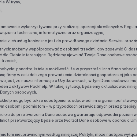
ie Witryny,
i,
ramowanie wykorzystywane przy realizacji operacji określonych w Regul
iązania techniczne, informatyczne oraz organizacyjne,
tanie z ich usług konieczne jest do prawidłowego działania Serwisu oraz 
nych: możemy współpracować z osobami trzecimi, aby zapewnić Ci dost
yć dla Ciebie interesujące. Będziemy ujawniać Twoje Dane osobowe osobom
trzecich,
nabycia: ponadto, istnieje możliwość, że w przyszłości inna firma nabędzi
 inną firmę w celu dalszego prowadzenia działalności gospodarczej jako 
ożliwe jest, że nasze informacje o Użytkownikach, w tym Dane osobowe, 
en z aktywów Packhelp. W takiej sytuacji, będziemy aktualizować niniejs
i Danych osobowych.
khelp mogą być także udostępnione: odpowiednim organom państwowym
ym osobom i podmiotom – w przypadkach przewidzianych przez przepisy
ierza do przetwarzania Dane osobowe gwarantuje odpowiedni poziom w 
miot przetwarzający będzie przetwarzał Dane osobowe w oparciu o Um
otom nieuprawnionym według niniejszej Polityki, może nastąpić wyłącz