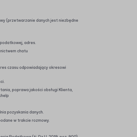
mowy (przetwarzanie danych jest niezbędne
i podatkowej, adres.
ednictwem chatu
res czasu odpowiadający okresowi
ci.
ania, poprawa jakości obsługi Klienta,
khelp
nia pozyskania danych.
 podane w trakcie rozmowy.