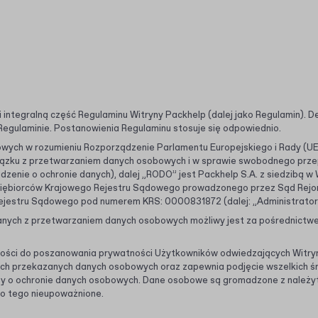
 integralną część Regulaminu Witryny Packhelp (dalej jako Regulamin). Def
egulaminie. Postanowienia Regulaminu stosuje się odpowiednio.
ych w rozumieniu Rozporządzenie Parlamentu Europejskiego i Rady (UE) 
iązku z przetwarzaniem danych osobowych i w sprawie swobodnego przep
enie o ochronie danych), dalej „RODO” jest Packhelp S.A. z siedzibą w W
siębiorców Krajowego Rejestru Sądowego prowadzonego przez Sąd Rejo
ejestru Sądowego pod numerem KRS: 0000831872 (dalej: „Administrator”
nych z przetwarzaniem danych osobowych możliwy jest za pośrednictwem
ości do poszanowania prywatności Użytkowników odwiedzających Witrynę
ich przekazanych danych osobowych oraz zapewnia podjęcie wszelkich ś
 o ochronie danych osobowych. Dane osobowe są gromadzone z należytą
o tego nieupoważnione.