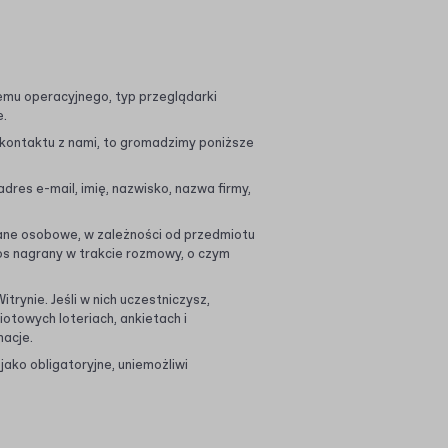
emu operacyjnego, typ przeglądarki
e.
 kontaktu z nami, to gromadzimy poniższe
res e-mail, imię, nazwisko, nazwa firmy,
 Dane osobowe, w zależności od przedmiotu
os nagrany w trakcie rozmowy, o czym
rynie. Jeśli w nich uczestniczysz,
otowych loteriach, ankietach i
macje.
ko obligatoryjne, uniemożliwi