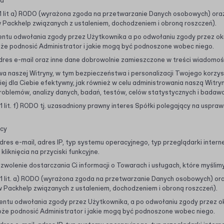
ra
 lit a) RODO (wyrażona zgoda na przetwarzanie Danych osobowych) oraz ar
 Packhelp związanych z ustaleniem, dochodzeniem i obroną roszczeń).
ntu odwołania zgody przez Użytkownika a po odwołaniu zgody przez ok
że podnosić Administrator i jakie mogą być podnoszone wobec niego.
adres e-mail oraz inne dane dobrowolnie zamieszczone w treści wiadomoś
a naszej Witryny, w tym bezpieczeństwa i personalizacji Twojego korzysta
ej dla Ciebie efektywny, jak również w celu administrowania naszą Witryn
oblemów, analizy danych, badań, testów, celów statystycznych i badaw
 lit. f) RODO tj. uzasadniony prawny interes Spółki polegający na uspraw
ęcy
dres e-mail, adres IP, typ systemu operacyjnego, typ przeglądarki interne
liknięcia na przyciski funkcyjne.
ezwolenie dostarczania Ci informacji o Towarach i usługach, które myślim
1 lit. a) RODO (wyrażona zgoda na przetwarzanie Danych osobowych) oraz ar
 Packhelp związanych z ustaleniem, dochodzeniem i obroną roszczeń).
ntu odwołania zgody przez Użytkownika, a po odwołaniu zgody przez o
oże podnosić Administrator i jakie mogą być podnoszone wobec niego.