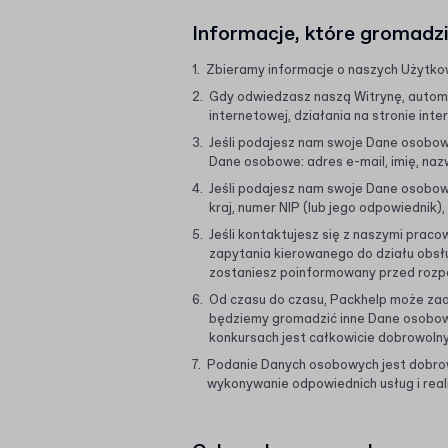
Informacje, które gromadz
Zbieramy informacje o naszych Użytko
Gdy odwiedzasz naszą Witrynę, automa
internetowej, działania na stronie inte
Jeśli podajesz nam swoje Dane osobowe
Dane osobowe: adres e-mail, imię, naz
Jeśli podajesz nam swoje Dane osobowe
kraj, numer NIP (lub jego odpowiednik)
Jeśli kontaktujesz się z naszymi prac
zapytania kierowanego do działu obsłu
zostaniesz poinformowany przed roz
Od czasu do czasu, Packhelp może zaofe
będziemy gromadzić inne Dane osobowe,
konkursach jest całkowicie dobrowolny
Podanie Danych osobowych jest dobrow
wykonywanie odpowiednich usług i rea