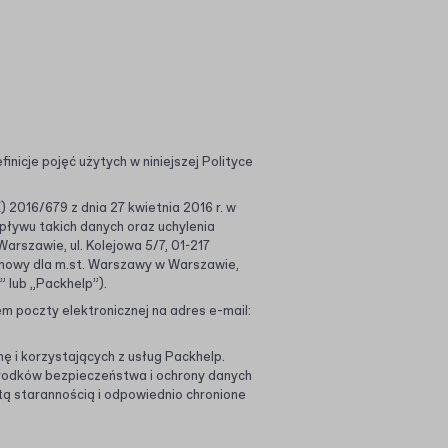
inicje pojęć użytych w niniejszej Polityce
2016/679 z dnia 27 kwietnia 2016 r. w
ływu takich danych oraz uchylenia
arszawie, ul. Kolejowa 5/7, 01-217
nowy dla m.st. Warszawy w Warszawie,
 lub „Packhelp”).
 poczty elektronicznej na adres e-mail:
 i korzystających z usług Packhelp.
rodków bezpieczeństwa i ochrony danych
 starannością i odpowiednio chronione