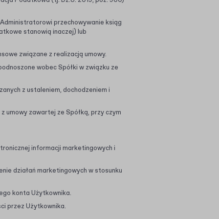
nacja Podatkowa (tj. Dz.U. 2019, poz. 900)
Administratorowi przechowywanie ksiąg
tkowe stanowią inaczej) lub
ansowe związane z realizacją umowy.
ć podnoszone wobec Spółki w związku ze
ązanych z ustaleniem, dochodzeniem i
 z umowy zawartej ze Spółką, przy czym
ronicznej informacji marketingowych i
dzenie działań marketingowych w stosunku
nego konta Użytkownika.
ści przez Użytkownika.