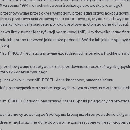
 lit. c) RODO w zw. z art. 86 § 1 ustawy z dnia 29 stycznia 1997 roku Ordy
a 29 września 1994 r. o rachunkowości (realizacja obowiązku prawnego).
 przechowywane przez okres wymagany przepisami prawa nakazującymi 
okresu przedawnienia zobowiązania podatkowego, chyba że ustawy poda
początku roku następującego po roku obrotowym, którego dane dotyczą).
 nazwa firmy, numer identyfikacji podatkowej (NIP) Użytkownika, dane fin
enie lub obrona roszczeń jakie może podnosić Spółka lub jakie mogą by
umową
1 lit. f) RODO (realizacja prawnie uzasadnionych interesów Packhelp zwi
 przechowywane do upływu okresu przedawnienia roszczeń wynikających
rzepisy Kodeksu cywilnego.
ę i nazwisko, numer NIP, PESEL, dane finansowe, numer telefonu.
ań promocyjnych oraz marketingowych, w tym przesyłanie w formie elekt
 1 lit. f) RODO (uzasadniony prawny interes Spółki polegający na prowa
wania umowy zawartej ze Spółką, nie krócej niż okres posiadania aktyw
adres e-mail oraz inne dane dobrowolnie zamieszczone w treści wiadomo