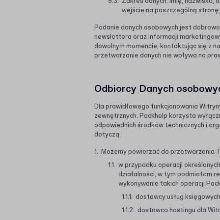
Zakres danych: imię, nazwisko, a
wejście na poszczególną stronę, k
Podanie danych osobowych jest dobrowoln
newslettera oraz informacji marketingo
dowolnym momencie, kontaktując się z n
przetwarzanie danych nie wpływa na pra
Odbiorcy Danych osobowy
Dla prawidłowego funkcjonowania Witryny
zewnętrznych. Packhelp korzysta wyłącz
odpowiednich środków technicznych i org
dotyczą.
Możemy powierzać do przetwarzania 
w przypadku operacji określony
działalności, w tym podmiotom r
wykonywanie takich operacji Pac
dostawcy usług księgowych,
dostawca hostingu dla Witr