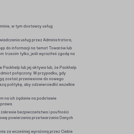
aminie, w tym dostawcy usług
świadczenia usług przez Administratora,
ęp do informacji na temat Towarów lub
 trzecim tylko, jeśli wyraziłeś zgodę na
e Packhelp lub jej aktywa lub, że Packhelp
podmiot połączony. W przypadku, gdy
mogą zostać przeniesione do nowego
zą politykę, aby odzwierciedlić wszelkie
 na ich żądanie na podstawie
 prawa.
zakresie bezpieczeństwa i poufności
owę powierzenia przetwarzania Danych
nie za wcześniej wyrażoną przez Ciebie