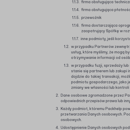
firma obsługująca techniczn
firma obsługująca płatnośc
przewoźnik
firma dostarczająca oprog
zaopatrujący Spółkę w rozw
inne podmioty, jeśli korzys
w przypadku Partnerów zewnętrz
usług, które myślimy, że mogą b
otrzymywanie informacji od osób 
w przypadku fuzji, sprzedaży lub 
stanie się partnerem lub zakupi
dojdzie do takiej transakcji, m
podmiotu gospodarczego, jako jed
zmiany we własności lub kontrol
Dane osobowe zgromadzone przez Pac
odpowiednich przepisów prawa lub inn
Każdy podmiot, któremu Packhelp pow
przetwarzania Danych osobowych. Pod
osobowych.
Udostępnienie Danych osobowych podmi