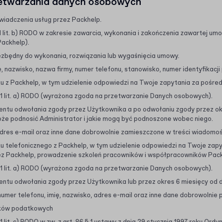
rzetwarzania danych osobowych
wiadczenia usług przez Packhelp.
1 lit. b) RODO w zakresie zawarcia, wykonania i zakończenia zawartej u
ackhelp).
ezbędny do wykonania, rozwiązania lub wygaśnięcia umowy.
ę, nazwisko, nazwa firmy, numer telefonu, stanowisko, numer identyfikacj
tu z Packhelp, w tym udzielenie odpowiedzi na Twoje zapytania za pośr
 1 lit. a) RODO (wyrażona zgoda na przetwarzanie Danych osobowych).
ntu odwołania zgody przez Użytkownika a po odwołaniu zgody przez ok
oże podnosić Administrator i jakie mogą być podnoszone wobec niego.
adres e-mail oraz inne dane dobrowolnie zamieszczone w treści wiadomoś
u telefonicznego z Packhelp, w tym udzielenie odpowiedzi na Twoje zapyt
ez Packhelp, prowadzenie szkoleń pracowników i współpracowników Pac
 1 lit. a) RODO (wyrażona zgoda na przetwarzanie Danych osobowych).
tu odwołania zgody przez Użytkownika lub przez okres 6 miesięcy od d
numer telefonu, imię, nazwisko, adres e-mail oraz inne dane dobrowolnie
ązków podatkowych