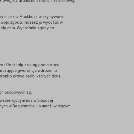
towej, działania na stronie internetowej:
onych przez Packhelp, otrzymywania
Twoja zgoda, możesz ja wycofać w
elp.com
. Wycofanie zgody na
rzez Packhelp z usług podmiotów
arczające gwarancje wdrożenia
hroniło prawa osób, których dane
ch osobowych są:
wspierającym nas w bieżącej
nych w Regulaminie lub umożliwiającym