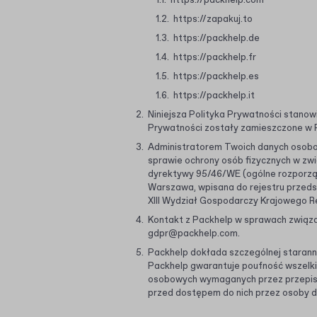
https://packhelp.com
https://zapakuj.to
https://packhelp.de
https://packhelp.fr
https://packhelp.es
https://packhelp.it
Niniejsza Polityka Prywatności stanowi
Prywatności zostały zamieszczone w R
Administratorem Twoich danych osobow
sprawie ochrony osób fizycznych w zw
dyrektywy 95/46/WE (ogólne rozporządz
Warszawa, wpisana do rejestru przed
XIII Wydział Gospodarczy Krajowego R
Kontakt z Packhelp w sprawach związa
gdpr@packhelp.com
.
Packhelp dokłada szczególnej starann
Packhelp gwarantuje poufność wszelk
osobowych wymaganych przez przepisy
przed dostępem do nich przez osoby d