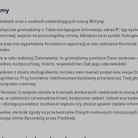
imy
wnikach oraz o osobach odwiedzających naszą Witrynę.
tycznie gromadzimy o Tobie następujące informacje: adres IP, typ syst
rnetowej: wejście na poszczególną stronę, kliknięcia na przyciski funkcyjn
 poprzez wypełnienie formularza rejestracji w celu założenia Konta lub
wisko.
 w celu realizacji Zamówienia, to gromadzimy poniższe Dane osobowe: ad
, adres, kod pocztowy, miasto, województwo (lub jego odpowiednik).
ownikami z działu obsługi klienta, możesz nam również podać inne swoje
gi klienta. Przy kontakcie telefonicznym będziemy przetwarzać Twój gł
poczęciem rozmowy.
rować Ci wzięcie udziału w loteriach, konkursach i ankietach w naszej Wit
 w zależności od warunków loterii, konkursów i ankiet. Udział w przedmi
 i dlatego posiadasz możliwość wyboru czy chcesz ujawnić żądane infor
olne, ale brak zgody na przetwarzanie Danych osobowych oznaczonych ja
lizację Umów Sprzedaży przez Packhelp.