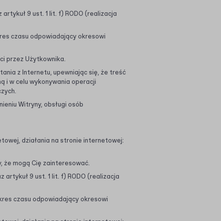
tykuł 9 ust. 1 lit. f) RODO (realizacja
res czasu odpowiadający okresowi
ci przez Użytkownika.
nia z Internetu, upewniając się, że treść
ą i w celu wykonywania operacji
czych.
nieniu Witryny, obsługi osób
towej, działania na stronie internetowej:
y, że mogą Cię zainteresować.
tykuł 9 ust. 1 lit. f) RODO (realizacja
kres czasu odpowiadający okresowi