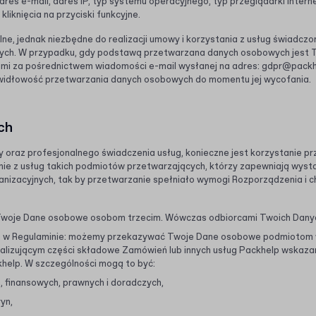
dres e-mail, adres IP, typ systemu operacyjnego, typ przeglądarki interne
liknięcia na przyciski funkcyjne.
e, jednak niezbędne do realizacji umowy i korzystania z usług świadcz
wych. W przypadku, gdy podstawą przetwarzana danych osobowych jest 
ami za pośrednictwem wiadomości e-mail wysłanej na adres:
gdpr@packh
widłowość przetwarzania danych osobowych do momentu jej wycofania.
ch
 oraz profesjonalnego świadczenia usług, konieczne jest korzystanie p
nie z usług takich podmiotów przetwarzających, którzy zapewniają wyst
anizacyjnych, tak by przetwarzanie spełniało wymogi Rozporządzenia i c
Twoje Dane osobowe osobom trzecim. Wówczas odbiorcami Twoich Dany
ch w Regulaminie: możemy przekazywać Twoje Dane osobowe podmiotom 
ealizującym części składowe Zamówień lub innych usług Packhelp wskaza
khelp. W szczególności mogą to być:
 finansowych, prawnych i doradczych,
yn,