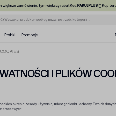
m większe zamówienie, tym większy rabat
Kod
:
PAKUJPLUS
Kup ter
Próbki
Promocje
 COOKIES
WATNOŚCI I PLIKÓW COO
w cookies określa zasady używania, udostępniania i ochrony Twoich dany
nternetowych: