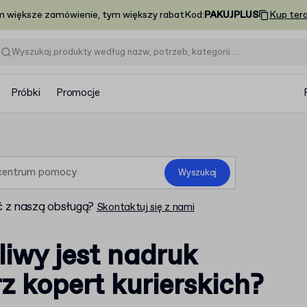
m większe zamówienie, tym większy rabat
Kod
:
PAKUJPLUS
Kup ter
Próbki
Promocje
Wyszukaj
 z naszą obsługą?
Skontaktuj się z nami
iwy jest nadruk
 kopert kurierskich?