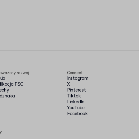
oważony rozwój
Connect
Hub
Instagram
fikacja FSC
X
echy
Pinterest
dznaka
Tiktok
LinkedIn
YouTube
Facebook
y