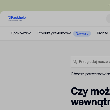
I
Opakowania
Produkty reklamowe
Branże
Nowość
Chcesz porozmawiać
Czy możl
wewnątrz