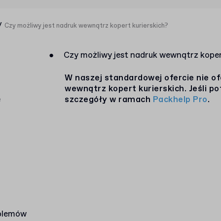
/
Czy możliwy jest nadruk wewnątrz kopert kurierskich?
●
Czy możliwy jest nadruk wewnątrz koper
a
W naszej standardowej ofercie nie o
wewnątrz kopert kurierskich. Jeśli po
e
szczegóły w ramach
Packhelp Pro
.
blemów