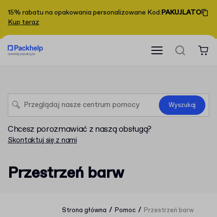
15% rabatu na opakowania personalizowane
Kod
:
PAKUJLATO
Kup teraz
Wyszukaj
Chcesz porozmawiać z naszą obsługą?
Skontaktuj się z nami
Przestrzeń barw
/
/
Strona główna
Pomoc
Przestrzeń barw