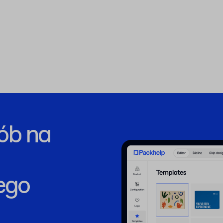
ób na
ego