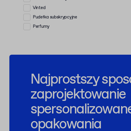
Vinted
Pudełka subskrypcyjne
Perfumy
Najprostszy spos
zaprojektowanie
spersonalizowan
opakowania