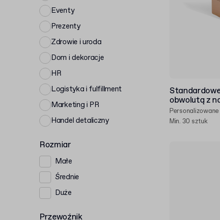
Eventy
Prezenty
Zdrowie i uroda
Dom i dekoracje
HR
Logistyka i fulfillment
Standardowe
obwolutą z n
Marketing i PR
Personalizowane
Handel detaliczny
Min. 30 sztuk
Rozmiar
Małe
Średnie
Duże
Przewoźnik