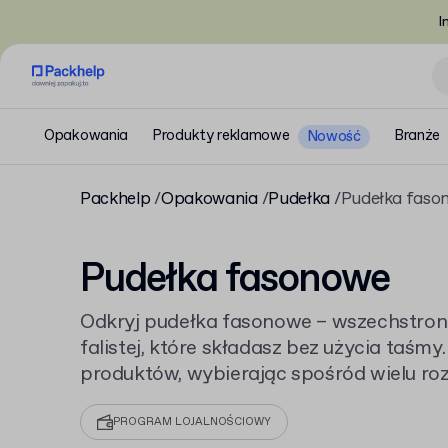
I
Opakowania
Produkty reklamowe
Branże
Nowość
Packhelp
Opakowania
Pudełka
Pudełka faso
Pudełka fasonowe
Odkryj pudełka fasonowe – wszechstron
falistej, które składasz bez użycia taśmy
produktów, wybierając spośród wielu roz
Zobacz, jakie
pudełka kartonowe
oferuj
pudełka fasonowe z nadrukiem
.
PROGRAM LOJALNOŚCIOWY