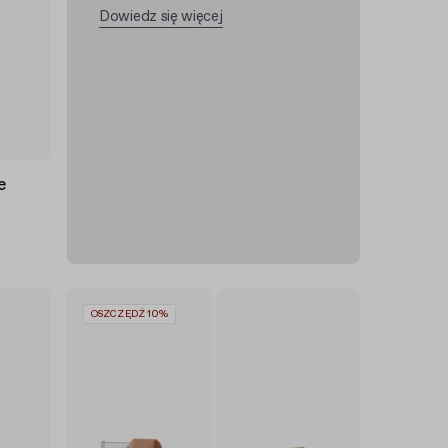
Dowiedz się więcej
e
OSZCZĘDŹ 10%