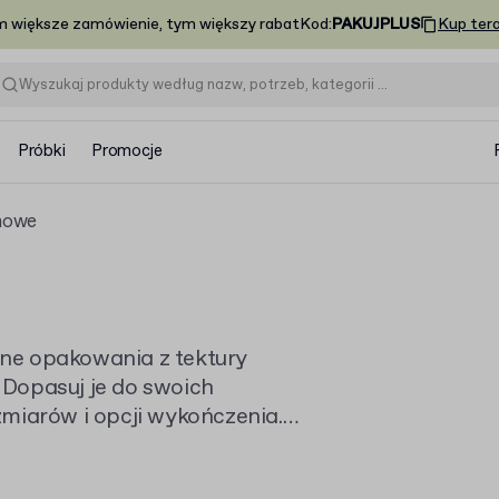
m większe zamówienie, tym większy rabat
Kod
:
PAKUJPLUS
Kup ter
Próbki
Promocje
nowe
ne opakowania z tektury
. Dopasuj je do swoich
miarów i opcji wykończenia.
emy lub od razu zamów swoje