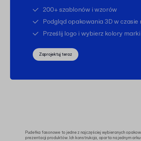
200+ szablonów i wzorów
Podgląd opakowania 3D w czasie 
Prześlij logo i wybierz kolory marki
Zaprojektuj teraz
Pudełka fasonowe to jedne z najczęściej wybieranych opako
prezentacji produktów. Ich konstrukcja, oparta na jednym arku