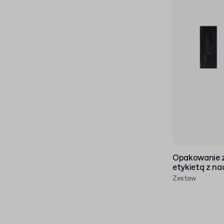
Opakowanie z
etykietą z n
Zestaw