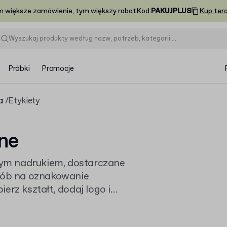
m większe zamówienie, tym większy rabat
Kod
:
PAKUJPLUS
Kup ter
Próbki
Promocje
a
Etykiety
ne
ym nadrukiem, dostarczane
osób na oznakowanie
erz kształt, dodaj logo i
erty – sprawdź też pozostałe