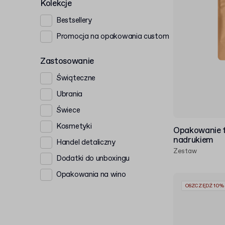
Kolekcje
Bestsellery
Promocja na opakowania custom
Zastosowanie
Świąteczne
Ubrania
Świece
Kosmetyki
Opakowanie t
nadrukiem
Handel detaliczny
Zestaw
Dodatki do unboxingu
Opakowania na wino
OSZCZĘDŹ 10%