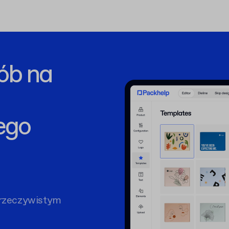
ób na
ego
rzeczywistym