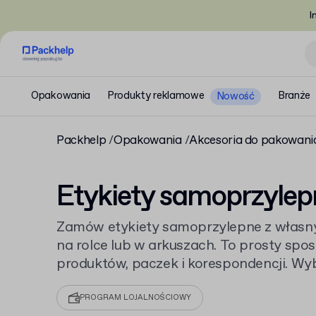
I
Opakowania
Produkty reklamowe
Branże
Nowość
Packhelp
Opakowania
Akcesoria do pakowani
Etykiety samoprzylep
Zamów etykiety samoprzylepne z własn
na rolce lub w arkuszach. To prosty sp
produktów, paczek i korespondencji. Wybi
gotowe. Nasze etykiety to tylko część of
akcesoria do pakowania
.
PROGRAM LOJALNOŚCIOWY