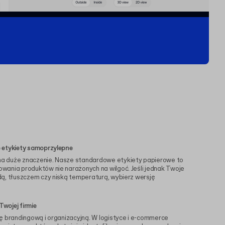
 etykiety samoprzylepne
a duże znaczenie. Nasze standardowe etykiety papierowe to
wania produktów nie narażonych na wilgoć. Jeśli jednak Twoje
ą, tłuszczem czy niską temperaturą, wybierz wersję
Twojej firmie
ę brandingową i organizacyjną. W logistyce i e-commerce