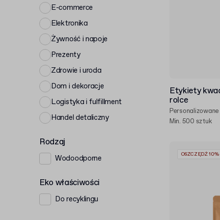
E-commerce
Elektronika
Żywność i napoje
Prezenty
Zdrowie i uroda
Dom i dekoracje
Etykiety kwa
rolce
Logistyka i fulfillment
Personalizowane
Handel detaliczny
Min. 500 sztuk
Rodzaj
OSZCZĘDŹ 10%
Wodoodporne
Eko właściwości
Do recyklingu