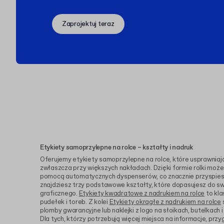
Zaprojektuj teraz
Etykiety samoprzylepne na rolce – kształty i nadruk
Oferujemy etykiety samoprzylepne na rolce, które usprawniaj
zwłaszcza przy większych nakładach. Dzięki formie rolki możes
pomocą automatycznych dyspenserów, co znacznie przyspies
znajdziesz trzy podstawowe kształty, które dopasujesz do sw
graficznego.
Etykiety kwadratowe z nadrukiem na rolce
to kla
pudełek i toreb. Z kolei
Etykiety okrągłe z nadrukiem na rolce
plomby gwarancyjne lub naklejki z logo na słoikach, butelkac
Dla tych, którzy potrzebują więcej miejsca na informacje, pr