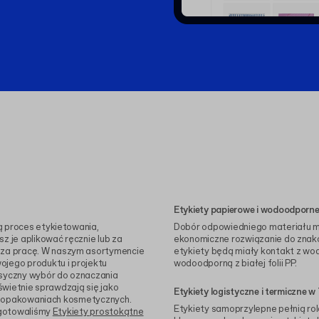
Etykiety papierowe i wodoodporne
ą proces etykietowania,
Dobór odpowiedniego materiału m
z je aplikować ręcznie lub za
ekonomiczne rozwiązanie do znako
za pracę. W naszym asortymencie
etykiety będą miały kontakt z wod
ojego produktu i projektu
wodoodporną z białej folii PP.
syczny wybór do oznaczania
świetnie sprawdzają się jako
Etykiety logistyczne i termiczne w 
h i opakowaniach kosmetycznych.
Etykiety samoprzylepne pełnią rol
zygotowaliśmy
Etykiety prostokątne