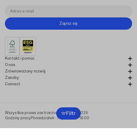
Zapisz się
Kontakt i pomoc
O nas
Zrównoważony rozwój
Zasoby
Connect
Filtr
Wszystkie prawa zastrzeżone Packhelp 2025
Godziny pracy
Poniedziałek - Piątek
9:00-16:00