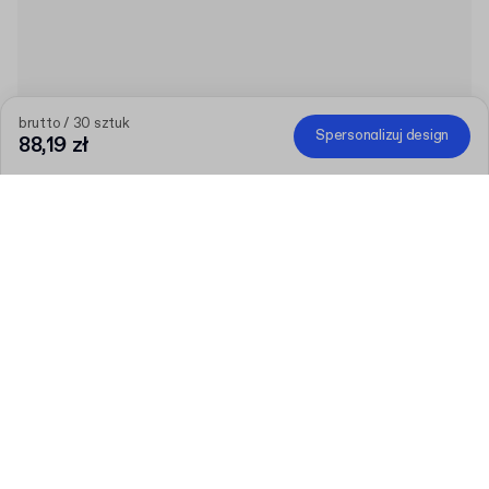
brutto / 30 sztuk
Spersonalizuj design
88,19 zł
Produkt
:
Personalizowane Pudełko Fasonowe Eco
Ilość
Wybierz ilość
Porozmawiajmy
Większe potrzeby?
Rozmiar (zewnętrzny)