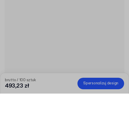
brutto / 100 sztuk
Spersonalizuj design
493,23 zł
Im większe zamówienie, tym większy rabat
Zamów wybrane produkty personalizowane i odbierz 150 zł
rabatu od 800 zł, 300 zł od 1600 zł, 450 zł od 2400 zł lub 600