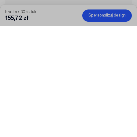
brutto / 30 sztuk
Spersonalizuj design
155,72 zł
Im większe zamówienie, tym większy rabat
Zamów wybrane produkty personalizowane i odbierz 150 zł
rabatu od 800 zł, 300 zł od 1600 zł, 450 zł od 2400 zł lub 600
zł od 3200 zł. Promocja nie obejmuje pudełek fasonowych.
Kod
:
PAKUJPLUS
Produkt
:
Etykiety okrągłe z nadrukiem na rolce
Ilość
Wybierz ilość
Porozmawiajmy
Większe potrzeby?