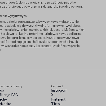
ą długość, ale nie zwijają się, rozważ
Długie pudełko
nież oferuje dużą powierzchnię do zadruku i solidną ochronę.
ia tub wysyłkowych
ęstsze skojarzenie, nasze tuby wysyłkowe mają znacznie
 sprawdzają się do wysyłki wielkoformatowych wydruków,
y materiałów reklamowych, takich jak banery. Możesz w nich
 zrolowane tkaniny, próbki materiałów, a nawet delikatne,
tywy fotograficzne czy parasole. Każda tuba wysyłkowa
tość przed zagięciami. Jeśli szukasz opakowań o innych
rzyj wszystkie nasze
tuby kartonowe
i znajdź rozwiązanie
.
oważony rozwój
Connect
Hub
Instagram
fikacja FSC
X
echy
Pinterest
dznaka
Tiktok