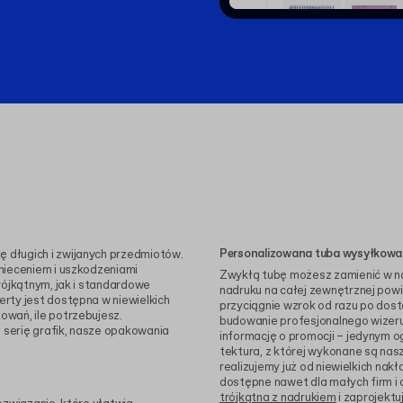
Personalizowana tuba wysyłkowa
 długich i zwijanych przedmiotów.
nieceniem i uszkodzeniami
Zwykłą tubę możesz zamienić w n
rójkątnym, jak i standardowe
nadruku na całej zewnętrznej pow
rty jest dostępna w niewielkich
przyciągnie wzrok od razu po dost
wań, ile potrzebujesz.
budowanie profesjonalnego wizeru
ą serię grafik, nasze opakowania
informację o promocji – jedynym o
.
tektura, z której wykonane są nas
realizujemy już od niewielkich na
dostępne nawet dla małych firm i 
trójkątna z nadrukiem
i zaprojektu