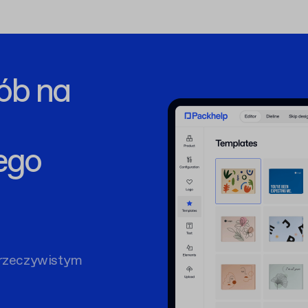
ób na
ego
rzeczywistym