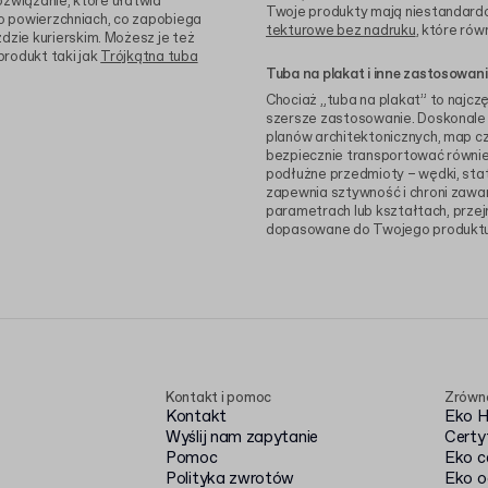
ozwiązanie, które ułatwia
Twoje produkty mają niestandardow
po powierzchniach, co zapobiega
tekturowe bez nadruku
, które rów
zie kurierskim. Możesz je też
produkt taki jak
Trójkątna tuba
Tuba na plakat i inne zastosowan
Chociaż „tuba na plakat” to najcz
szersze zastosowanie. Doskonale
planów architektonicznych, map cz
bezpiecznie transportować również
podłużne przedmioty – wędki, sta
zapewnia sztywność i chroni zawar
parametrach lub kształtach, przej
dopasowane do Twojego produktu
Kontakt i pomoc
Zrówn
Kontakt
Eko 
Wyślij nam zapytanie
Certy
Pomoc
Eko c
Polityka zwrotów
Eko o