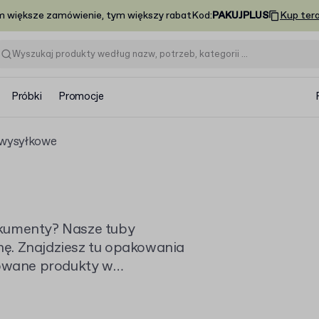
m większe zamówienie, tym większy rabat
Kod
:
PAKUJPLUS
Kup ter
Próbki
Promocje
wysyłkowe
okumenty? Nasze tuby
ę. Znajdziesz tu opakowania
lowane produkty w
 tubowe
, jeśli szukasz