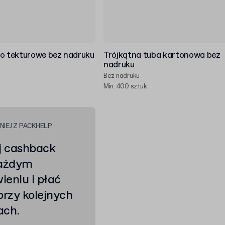
ko tekturowe bez nadruku
Trójkątna tuba kartonowa bez
nadruku
Bez nadruku
Min. 400 sztuk
NIEJ Z PACKHELP
j cashback
każdym
eniu i płać
przy kolejnych
ach.