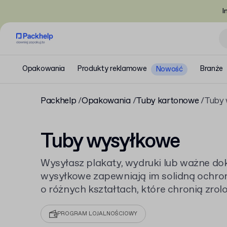
I
Opakowania
Produkty reklamowe
Branże
Nowość
Packhelp
Opakowania
Tuby kartonowe
Tuby 
Tuby wysyłkowe
Wysyłasz plakaty, wydruki lub ważne d
wysyłkowe zapewniają im solidną ochron
o różnych kształtach, które chronią zro
transporcie. Sprawdź też nasze
pudełka
alternatywnych rozwiązań.
PROGRAM LOJALNOŚCIOWY