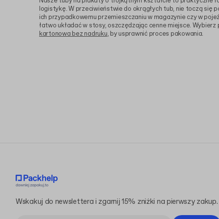
Nasze tuby na plakaty o trójkątnym kształcie to praktyczne r
logistykę. W przeciwieństwie do okrągłych tub, nie toczą się 
ich przypadkowemu przemieszczaniu w magazynie czy w pojeźd
łatwo układać w stosy, oszczędzając cenne miejsce. Wybierz 
kartonowa bez nadruku
, by usprawnić proces pakowania.
Wskakuj do newslettera i zgarnij 15% zniżki na pierwszy zakup.