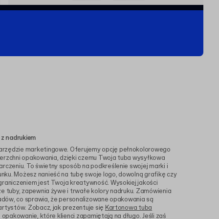
 z nadrukiem
arzędzie marketingowe. Oferujemy opcję pełnokolorowego
ierzchni opakowania, dzięki czemu Twoja tuba wysyłkowa
arczeniu. To świetny sposób na podkreślenie swojej marki i
nku. Możesz nanieść na tubę swoje logo, dowolną grafikę czy
graniczeniem jest Twoja kreatywność. Wysokiej jakości
ze tuby, zapewnia żywe i trwałe kolory nadruku. Zamówienia
kładów, co sprawia, że personalizowane opakowania są
artystów. Zobacz, jak prezentuje się
Kartonowa tuba
j opakowanie, które klienci zapamiętają na długo. Jeśli zaś