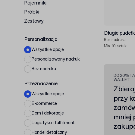
Pojemniki
Próbki
Zestawy
Długie pudeł
Personalizacja
Bez nadruku
Min. 10 sztuk
Wszystkie opcje
Personalizowany nadruk
Bez nadruku
DO 20% TA
WALLET
Przeznaczenie
Zbiera
Wszystkie opcje
przy 
E-commerce
zamówi
Dom i dekoracje
mniej 
Logistyka i fulfillment
zakup
Handel detaliczny