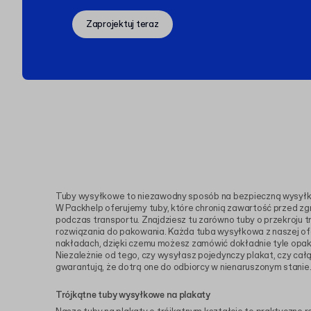
Zaprojektuj teraz
Tuby wysyłkowe to niezawodny sposób na bezpieczną wysyłkę
W Packhelp oferujemy tuby, które chronią zawartość przed zg
podczas transportu. Znajdziesz tu zarówno tuby o przekroju t
rozwiązania do pakowania. Każda tuba wysyłkowa z naszej ofe
nakładach, dzięki czemu możesz zamówić dokładnie tyle opako
Niezależnie od tego, czy wysyłasz pojedynczy plakat, czy cał
gwarantują, że dotrą one do odbiorcy w nienaruszonym stanie
Trójkątne tuby wysyłkowe na plakaty