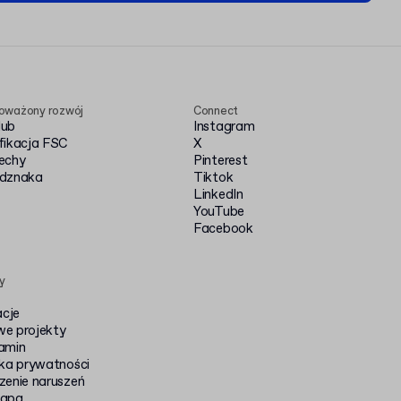
oważony rozwój
Connect
Hub
Instagram
fikacja FSC
X
echy
Pinterest
dznaka
Tiktok
LinkedIn
YouTube
Facebook
y
acje
e projekty
amin
yka prywatności
zenie naruszeń
mapa