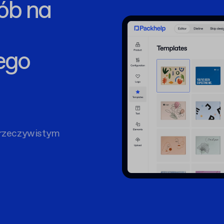
ób na
ego
rzeczywistym