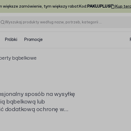
m większe zamówienie, tym większy rabat
Kod
:
PAKUJPLUS
Kup ter
Próbki
Promocje
perty bąbelkowe
esjonalny sposób na wysyłkę
lią bąbelkową lub
ić dodatkową ochronę w
ować swoje koperty bąbelkowe
y projekt lub wybrać klasyczną