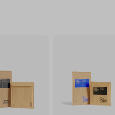
ert wysyłkowych
znajdziesz
przesyłki dokumentów.
ch. Odkryj pełną gamę kopert
epie z opakowaniami
i zamów