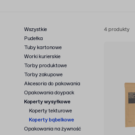
wersję bez nadruku. W naszej ofercie
kop
również
koperty tekturowe
, idealne do 
Wszystkie dostępne w ilościach hurtowy
bąbelkowych dostępnych w naszym
skl
Wszystkie
4 produkty
u zaufanego dostawcy.
Pudełka
Tuby kartonowe
Worki kurierskie
Torby produktowe
Torby zakupowe
Akcesoria do pakowania
Opakowania doypack
Koperty wysyłkowe
Koperty tekturowe
Koperty bąbelkowe
Opakowania na żywność