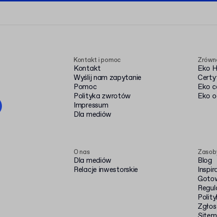
Kontakt i pomoc
Zrówn
Kontakt
Eko 
Wyślij nam zapytanie
Certy
Pomoc
Eko c
Polityka zwrotów
Eko o
Impressum
Dla mediów
O nas
Zasob
Dla mediów
Blog
Relacje inwestorskie
Inspir
Gotow
Regul
Polit
Zgłos
Site