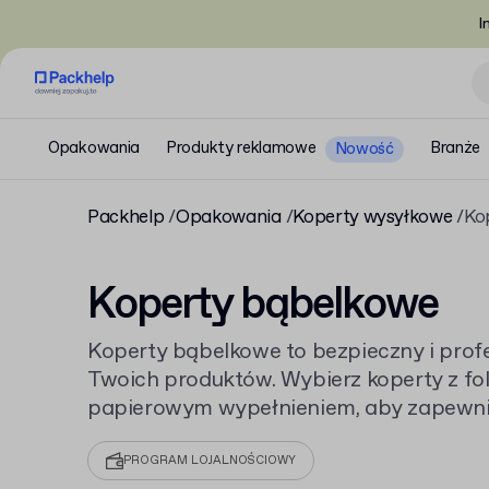
I
Opakowania
Produkty reklamowe
Branże
Nowość
Packhelp
Opakowania
Koperty wysyłkowe
Ko
Koperty bąbelkowe
Koperty bąbelkowe to bezpieczny i prof
Twoich produktów. Wybierz koperty z fo
papierowym wypełnieniem, aby zapewn
trakcie transportu. Możesz spersonaliz
z nadrukiem dodając logo firmy, unikaln
PROGRAM LOJALNOŚCIOWY