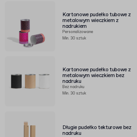
bezpieczny transport, jak i eleganckie
pudełka tubowe
z wieczkiem – idealne do prezentacji produktów.
Kartonowe pudełko tubowe z
Sprawdź ofertę naszego
sklepu z opakowaniami
i
metalowym wieczkiem z
wybierz odpowiednie opakowania dla Twojego biznesu.
nadrukiem
Personalizowane
Min. 30 sztuk
Kartonowe pudełko tubowe z
metalowym wieczkiem bez
nadruku
Bez nadruku
Min. 30 sztuk
Długie pudełko tekturowe bez
nadruku