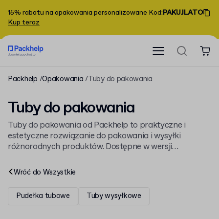
15% rabatu na opakowania personalizowane
Kod
:
PAKUJLATO
Kup teraz
Packhelp
Opakowania
Tuby do pakowania
Tuby do pakowania
Tuby do pakowania od Packhelp to praktyczne i
estetyczne rozwiązanie do pakowania i wysyłki
różnorodnych produktów. Dostępne w wersji
kartonowej i papierowej, oferują pełną możliwość
personalizacji pod względem rozmiaru, wykończenia
Wróć do
Wszystkie
oraz nadruku. Możesz zamówić personalizowane tuby
do pakowania z logo swojej firmy lub wybrać
Pudełka tubowe
Tuby wysyłkowe
standardowe warianty bez nadruku. W ofercie
znajdziesz zarówno
tuby wysyłkowe
zapewniające