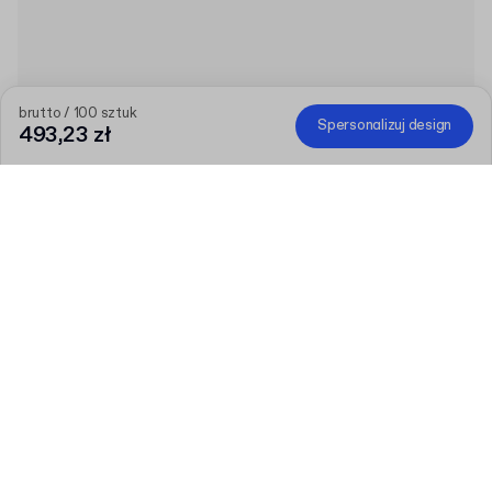
brutto / 100 sztuk
Spersonalizuj design
493,23 zł
Im większe zamówienie, tym większy rabat
Zamów wybrane produkty personalizowane i odbierz 150 zł
rabatu od 800 zł, 300 zł od 1600 zł, 450 zł od 2400 zł lub 600
zł od 3200 zł. Promocja nie obejmuje pudełek fasonowych.
Kod
:
PAKUJPLUS
Ilość
Wybierz ilość
Porozmawiajmy
Większe potrzeby?
Rozmiar (zewnętrzny)