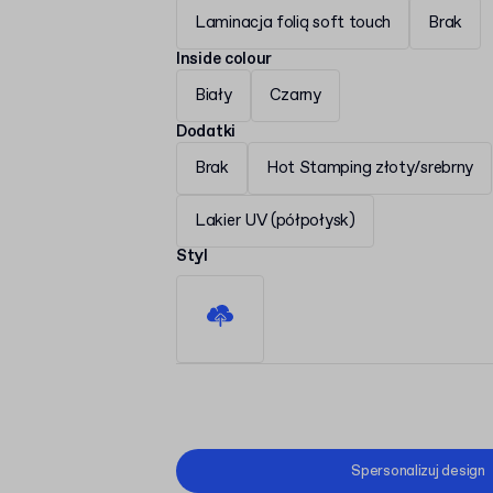
Laminacja folią soft touch
Brak
Inside colour
Biały
Czarny
Dodatki
Brak
Hot Stamping złoty/srebrny
Lakier UV (półpołysk)
Styl
Spersonalizuj design