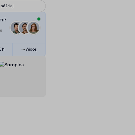
 później
mi?
es
611
Więcej