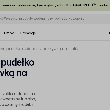
m większe zamówienie, tym większy rabat
Kod
:
PAKUJPLUS
Kup ter
Próbki
Promocje
ne pudełko ozdobne z pokrywką na szalik
 pudełko
wką na
szalik dostępne na
wewnętrzny lub oba,
lub czarny środek i