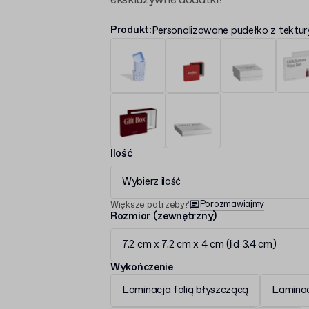
ekskluzywne dodatki!
Produkt
:
Personalizowane pudełko z tektury
Ilość
Wybierz ilość
Porozmawiajmy
Większe potrzeby?
Rozmiar (zewnętrzny)
7.2 cm x 7.2 cm x 4 cm (lid 3.4 cm)
Wykończenie
Laminacja folią błyszczącą
Lamina