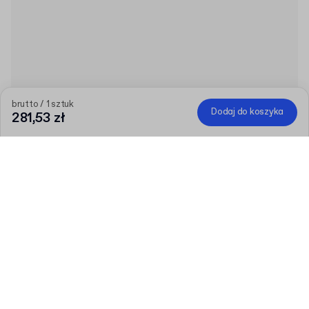
brutto / 1 sztuk
Dodaj do koszyka
281,53 zł
Produkt
:
Dyspenser ręczny do taśm klejących aktywowanych wodą
Ilość
Wybierz ilość