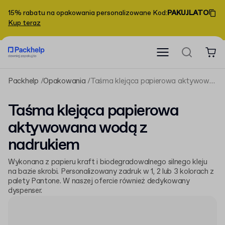
15% rabatu na opakowania personalizowane
Kod
:
PAKUJLATO
Kup teraz
Packhelp
Opakowania
Taśma klejąca papierowa aktywowana wodą z nadrukiem
Taśma klejąca papierowa
aktywowana wodą z
nadrukiem
Wykonana z papieru kraft i biodegradowalnego silnego kleju
na bazie skrobi. Personalizowany zadruk w 1, 2 lub 3 kolorach z
palety Pantone. W naszej ofercie również dedykowany
dyspenser.