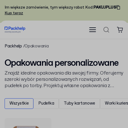
Im większe zamówienie, tym większy rabat
Kod
:
PAKUJPLUS
Kup teraz
Packhelp
Opakowania
Opakowania personalizowane
Znajdź idealne opakowania dla swojej firmy. Oferujemy
szeroki wybór personalizowanych rozwiązań, od
pudełek po torby. Projektuj własne opakowania z
nadrukiem, które wyróżnią Twoją markę. Sprawdź
nasze
pudełka kartonowe do pakowania paczek
i
Wszystkie
Pudełka
Tuby kartonowe
Worki kurier
wytrzymałe
worki kurierskie i torby wysyłkowe
.