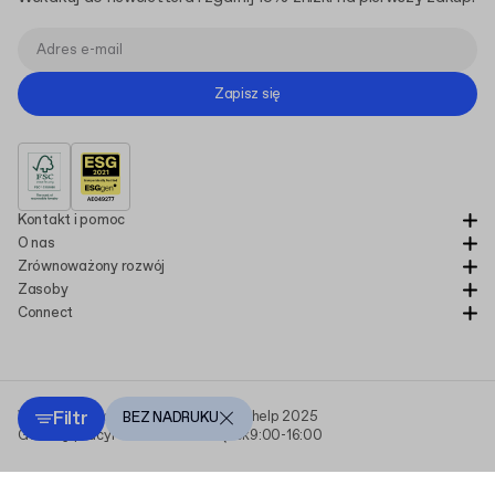
Zapisz się
Kontakt i pomoc
O nas
Zrównoważony rozwój
Zasoby
Connect
Filtr
Wszystkie prawa zastrzeżone Packhelp 2025
BEZ NADRUKU
Godziny pracy
Poniedziałek - Piątek
9:00-16:00