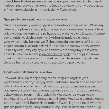
charakteru. Nadruk możesz umieścić na opakowaniach kartonowych,
torbach papierowych, a nawet taśmach pakowych. To Ty decydujesz
o finalnym wyglądzie, a my realizujemy Twoją wizję.
Specjalistyczne opakowania na zamówienie
Niektóre produkty wymagają niestandardowych rozwiązań. W naszej
ofercie znajdziesz specjalistyczne opakowania na zamówienie, które
odpowiadają na konkretne potrzeby. Do wysyłki plakatów, grafik, map
czy długich, wąskich przedmiotów idealnie nadają się nasze
wytrzymałe tuby kartonowe. Zabezpieczają one zawartość przed
zagnieceniami i uszkodzeniami. Z kolei dla produktów spożywczych,
kosmetyków, kawy czy sypkich towarów proponujemy elastyczne
saszetki stojące. Nasze
opakowania doypack
posiadają strunowe
zamknięcie, które pozwala na wielokrotne otwieranie i zamykanie.
Zobacz też, jak praktyczne są nasze
tuby do pakowania
.
Opakowania dla handlu i eventów
Prowadzisz sklep stacjonarny, restaurację lub organizujesz
wydarzenia? Zadbaj o spójny wizerunek marki również poza światem
online. W naszej ofercie znajdziesz
torby zakupowe bawełniane i
papierowe
, które klienci chętnie zabiorą ze sobą. Torby papierowe z
uchwytem skręcanym lub płaskim to klasyczne rozwiązanie dla
butików, drogerii czy sklepów z upominkami. Możesz je zadrukować na
całej powierzchni. Bawełniane torby z Twoim logo to z kolei świetny
gadżet promocyjny, który będzie służył Twoim klientom przez długi