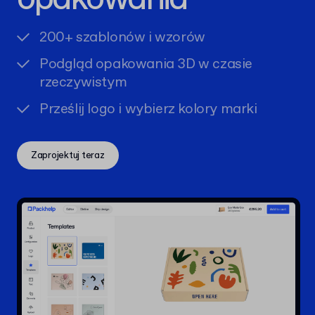
200+ szablonów i wzorów
Podgląd opakowania 3D w czasie
rzeczywistym
Prześlij logo i wybierz kolory marki
Zaprojektuj teraz