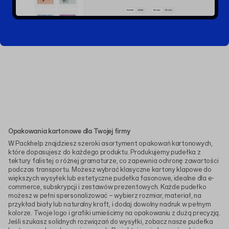
Opakowania kartonowe dla Twojej firmy
W Packhelp znajdziesz szeroki asortyment opakowań kartonowych,
które dopasujesz do każdego produktu. Produkujemy pudełka z
tektury falistej o różnej gramaturze, co zapewnia ochronę zawartości
podczas transportu. Możesz wybrać klasyczne kartony klapowe do
większych wysyłek lub estetyczne pudełka fasonowe, idealne dla e-
commerce, subskrypcji i zestawów prezentowych. Każde pudełko
możesz w pełni spersonalizować – wybierz rozmiar, materiał, na
przykład biały lub naturalny kraft, i dodaj dowolny nadruk w pełnym
kolorze. Twoje logo i grafiki umieścimy na opakowaniu z dużą precyzją.
Jeśli szukasz solidnych rozwiązań do wysyłki, zobacz nasze pudełka