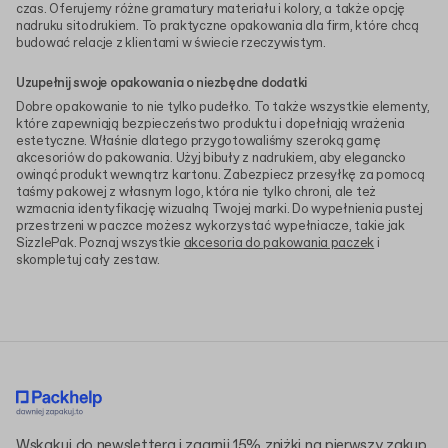
czas. Oferujemy różne gramatury materiału i kolory, a także opcję
nadruku sitodrukiem. To praktyczne opakowania dla firm, które chcą
budować relacje z klientami w świecie rzeczywistym.
Uzupełnij swoje opakowania o niezbędne dodatki
Dobre opakowanie to nie tylko pudełko. To także wszystkie elementy,
które zapewniają bezpieczeństwo produktu i dopełniają wrażenia
estetyczne. Właśnie dlatego przygotowaliśmy szeroką gamę
akcesoriów do pakowania. Użyj bibuły z nadrukiem, aby elegancko
owinąć produkt wewnątrz kartonu. Zabezpiecz przesyłkę za pomocą
taśmy pakowej z własnym logo, która nie tylko chroni, ale też
wzmacnia identyfikację wizualną Twojej marki. Do wypełnienia pustej
przestrzeni w paczce możesz wykorzystać wypełniacze, takie jak
SizzlePak. Poznaj wszystkie
akcesoria do pakowania paczek
i
skompletuj cały zestaw.
Wskakuj do newslettera i zgarnij 15% zniżki na pierwszy zakup.