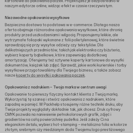
kartonowe do pakowania paczek. Projektujesz je bezpośrednio w
naszym edytorze online, widząc efekt w czasie rzeczywistym.
Niezawodne opakowania wysyłkowe
Bezpieczna dostawa to podstawa w e-commerce. Dlatego nasza
oferta obejmuje różnorodne opakowania wysyłkowe, które chronią
produkty przed uszkodzeniami i wilgocią. Proponujemy lekkie, ale
wytrzymałe foliopaki wykonane z folii polietylenowej, które świetnie
sprawdzają się przy wysyłce odzieży czy tekstyliów. Dla
delikatniejszych przedmiotów, takich jak elektronika czy biżuteria,
wybierz koperty bąbelkowe, które zapewniają dodatkową
amortyzację. Oferujemy też sztywne koperty kartonowe do wysyłki
dokumentów, książek lub zdjęć. Sprawdź, jakie worki kurierskie i torby
wysyłkowe przygotowaliśmy dla Twojego biznesu, a także zobacz
nasze
koperty do wysyłki i pakowania paczek
.
Opakowania z nadrukiem – Twoja marka w centrum uwagi
Opakowanie to pierwszy fizyczny kontakt klienta z Twoją marką.
Wykorzystaj tę szansę i stwórz opakowania z nadrukiem, które
zapadną w pamięć. W Packhelp stosujemy różne techniki druku, aby
Twoje projekty wyglądały dokładnie tak, jak chcesz. Druk cyfrowy
CMYK pozwala na naniesienie pełnokolorowych grafik, zdjęć i
gradientów na całą powierzchnię pudełka. Jeśli zależy Ci na
eleganckim detalu, wybierz hot-stamping – metaliczna folia w kolorze
złotym, srebrnym czy miedzianym doda Twojemu logo prestiżowego