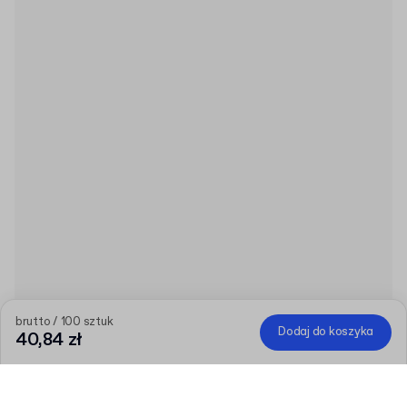
brutto / 100 sztuk
Dodaj do koszyka
40,84 zł
Produkt
:
Papier pakowy bez nadruku