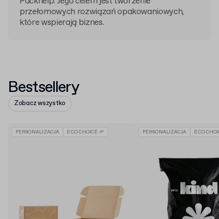
Packhelp. Jego celem jest tworzenie
przełomowych rozwiązań opakowaniowych,
które wspierają biznes.
Bestsellery
Zobacz wszystko
PERSONALIZACJA
ECO CHOICE 🌱
PERSONALIZACJA
ECO CHOI