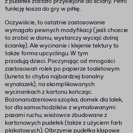
z pudełek zostało przyklejone do ściany. Pełni
funkcję kosza do gry w piłkę.
Oczywiście, to ostatnie zastosowanie
wymagało pewnych modyfikacji (jeśli chcecie
to zrobić w domu, wystarczy wyciąć dolną
ściankę). Ale wycinanie i klejenie tektury to
także forma upcyclingu. W tym
przodują dzieci. Poczynając od mnogości
zastosowań rolek po papierze toaletowym
(luneta to chyba najbardziej banalny
wynalazek), na skomplikowanych
wycinankach z kartonu kończąc.
Bożonarodzeniowa szopka, domek dla lalek,
tor dla samochodzików z wymalowanymi
pasami ruchu, wieżowce zbudowane z
kartonowych pudełek (także z użyciem farb
plakatowych). Olbrzymie pudełka klapowe