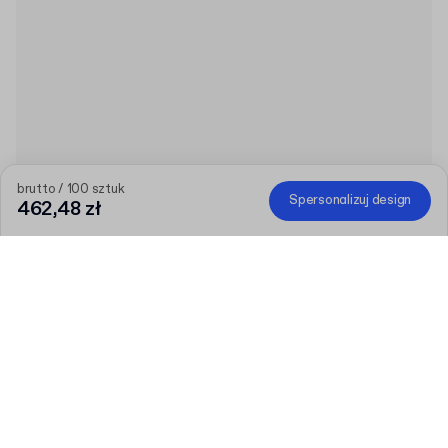
brutto / 100 sztuk
Spersonalizuj design
462,48 zł
Im większe zamówienie, tym większy rabat
Zamów wybrane produkty personalizowane i odbierz 150 zł
rabatu od 800 zł, 300 zł od 1600 zł, 450 zł od 2400 zł lub 600
zł od 3200 zł. Promocja nie obejmuje pudełek fasonowych.
Kod
:
PAKUJPLUS