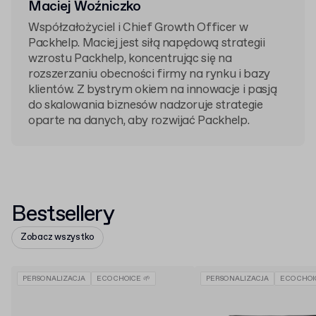
Maciej Woźniczko
Współzałożyciel i Chief Growth Officer w
Packhelp. Maciej jest siłą napędową strategii
wzrostu Packhelp, koncentrując się na
rozszerzaniu obecności firmy na rynku i bazy
klientów. Z bystrym okiem na innowacje i pasją
do skalowania biznesów nadzoruje strategie
oparte na danych, aby rozwijać Packhelp.
Bestsellery
Zobacz wszystko
PERSONALIZACJA
ECO CHOICE 🌱
PERSONALIZACJA
ECO CHOI