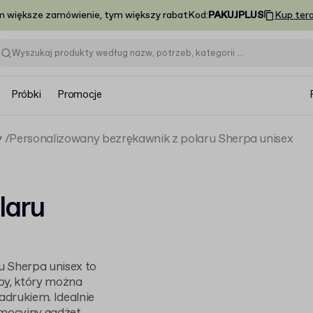
m większe zamówienie, tym większy rabat
Kod
:
PAKUJPLUS
Kup ter
Próbki
Promocje
y
Personalizowany bezrękawnik z polaru Sherpa unisex
laru
u Sherpa unisex to
by, który można
drukiem. Idealnie