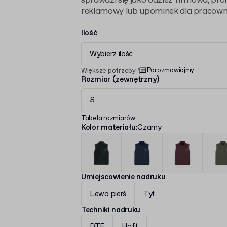
sprawdzi się jako odzież firmowa, pr
reklamowy lub upominek dla pracown
Ilość
Wybierz ilość
Porozmawiajmy
Większe potrzeby?
Rozmiar (zewnętrzny)
S
Tabela rozmiarów
Kolor materiału
:
Czarny
Umiejscowienie nadruku
Lewa pierś
Tył
Techniki nadruku
DTF
Haft