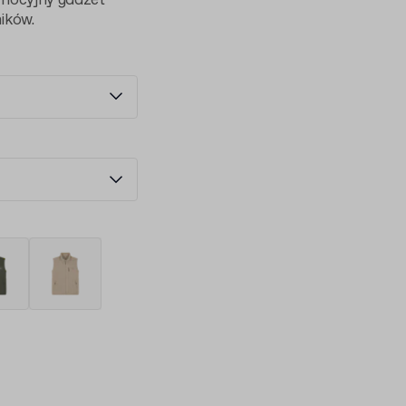
omocyjny gadżet
ików.