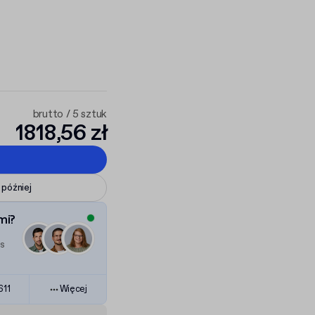
brutto / 5 sztuk
1818,56 zł
 później
mi?
es
611
Więcej