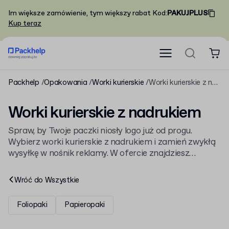
Im większe zamówienie, tym większy rabat
Kod
:
PAKUJPLUS
Kup teraz
Packhelp
Opakowania
Worki kurierskie
Worki kurierskie z nadrukiem
Worki kurierskie z nadrukiem
Spraw, by Twoje paczki niosły logo już od progu.
Wybierz worki kurierskie z nadrukiem i zamień zwykłą
wysyłkę w nośnik reklamy. W ofercie znajdziesz
foliopaki z nadrukiem i logo
, które zaprojektujesz
samodzielnie pod swoją markę.
Wróć do
Wszystkie
Foliopaki
Papieropaki