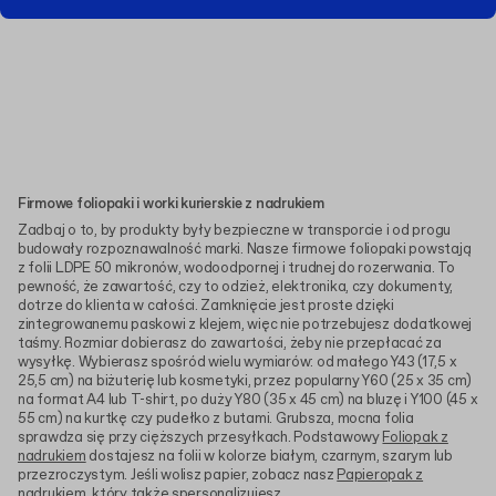
Firmowe foliopaki i worki kurierskie z nadrukiem
Zadbaj o to, by produkty były bezpieczne w transporcie i od progu
budowały rozpoznawalność marki. Nasze firmowe foliopaki powstają
z folii LDPE 50 mikronów, wodoodpornej i trudnej do rozerwania. To
pewność, że zawartość, czy to odzież, elektronika, czy dokumenty,
dotrze do klienta w całości. Zamknięcie jest proste dzięki
zintegrowanemu paskowi z klejem, więc nie potrzebujesz dodatkowej
taśmy. Rozmiar dobierasz do zawartości, żeby nie przepłacać za
wysyłkę. Wybierasz spośród wielu wymiarów: od małego Y43 (17,5 x
25,5 cm) na biżuterię lub kosmetyki, przez popularny Y60 (25 x 35 cm)
na format A4 lub T-shirt, po duży Y80 (35 x 45 cm) na bluzę i Y100 (45 x
55 cm) na kurtkę czy pudełko z butami. Grubsza, mocna folia
sprawdza się przy cięższych przesyłkach. Podstawowy
Foliopak z
nadrukiem
dostajesz na folii w kolorze białym, czarnym, szarym lub
przezroczystym. Jeśli wolisz papier, zobacz nasz
Papieropak z
nadrukiem
, który także spersonalizujesz.