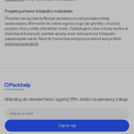
Projektuj własne foliopaki z nadrukiem
Przenieś swoją identyfikację wizualną na całą powierzchnię
opakowania. W kreatorze online wgrasz logo lub grafikę i złożysz
projekt, który odda charakter marki. Zadrukujesz obie strony worka w
dowolnych kolorach, a jeden spójny wzór nałożysz na foliopaki i
papieropaki naraz. Resztę formatów przejrzysz wśród wszystkich
worków kurierskich
.
Wskakuj do newslettera i zgarnij 15% zniżki na pierwszy zakup.
Zapisz się