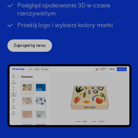
Podgląd opakowania 3D w czasie
rzeczywistym
Prześlij logo i wybierz kolory marki
Zaprojektuj teraz