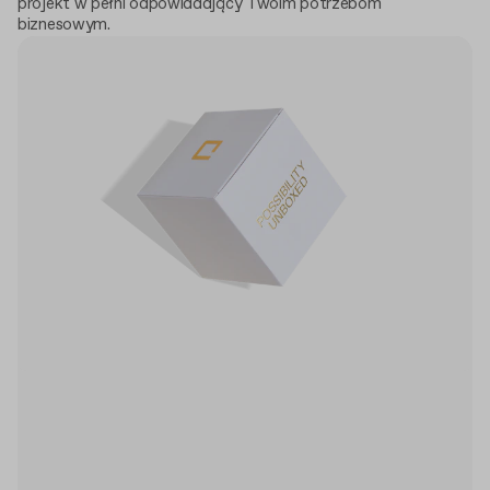
projekt w pełni odpowiadający Twoim potrzebom
biznesowym.