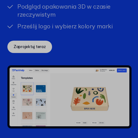
Podgląd opakowania 3D w czasie
rzeczywistym
Prześlij logo i wybierz kolory marki
Zaprojektuj teraz