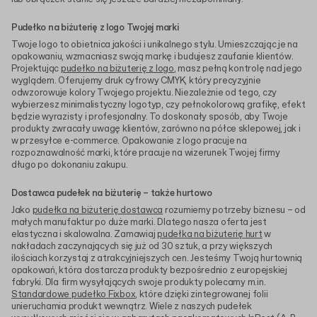
Pudełko na biżuterię z logo Twojej marki
Twoje logo to obietnica jakości i unikalnego stylu. Umieszczając je na
opakowaniu, wzmacniasz swoją markę i budujesz zaufanie klientów.
Projektując
pudełko na biżuterię z logo
, masz pełną kontrolę nad jego
wyglądem. Oferujemy druk cyfrowy CMYK, który precyzyjnie
odwzorowuje kolory Twojego projektu. Niezależnie od tego, czy
wybierzesz minimalistyczny logotyp, czy pełnokolorową grafikę, efekt
będzie wyrazisty i profesjonalny. To doskonały sposób, aby Twoje
produkty zwracały uwagę klientów, zarówno na półce sklepowej, jak i
w przesyłce e-commerce. Opakowanie z logo pracuje na
rozpoznawalność marki, które pracuje na wizerunek Twojej firmy
długo po dokonaniu zakupu.
Dostawca pudełek na biżuterię – także hurtowo
Jako
pudełka na biżuterię dostawca
rozumiemy potrzeby biznesu – od
małych manufaktur po duże marki. Dlatego nasza oferta jest
elastyczna i skalowalna. Zamawiaj
pudełka na biżuterię hurt
w
nakładach zaczynających się już od 30 sztuk, a przy większych
ilościach korzystaj z atrakcyjniejszych cen. Jesteśmy Twoją hurtownią
opakowań, która dostarcza produkty bezpośrednio z europejskiej
fabryki. Dla firm wysyłających swoje produkty polecamy m.in.
Standardowe pudełko Fixbox
, które dzięki zintegrowanej folii
unieruchamia produkt wewnątrz. Wiele z naszych pudełek