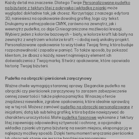
Każdy detal ma znaczenie. Dlatego Twoje
Personalizowane pudełko
na biżuterię z tektury litej z pokrywką i wkładką z pianki
może
wyglądać dokładnie tak, jak chcesz. Korzystając z naszego edytora
3D, naniesiesz na opakowanie dowolną grafikę, logo czy tekst.
Drukujemy w pełnej palecie CMYK, zarówno na zewnątrz, jak i
wewnątrz pudełka, co daje Ci nieograniczone możliwości kreacji.
Wybierz jeden z kolorów bazowych – biały, w kolorze kraft lub biały na
zewnątrz z wnętrzem w kolorze kraft – i dodaj swój unikalny projekt.
Personalizowane opakowanie to wizytówka Twojej firmy, która buduje
rozpoznawalność i zapada w pamięć. To także sposób, by pokazać
klientom, że dbasz o każdy, nawet najmniejszy element ich
doświadczenia z Twoją marką. Stwórz opakowanie, które opowiada
historię Twojej biżuterii.
Pudełko na obrączki i pierścionek zaręczynowy
Ważne chwile wymagają starannej oprawy. Eleganckie pudełko na
obrączki czy pierścionek zaręczynowy to zarazem zabezpieczenie
cennej zawartości i także piękna pamiątka. W naszej ofercie
znajdziesz niewielkie, zgrabne opakowania, które idealnie sprawdzą
się w tej roli. Możesz zamówić
pudełko na obrączki personalizowane
z
inicjałami, datą lub subtelną grafiką, która będzie nawiązywać do
charakteru uroczystości. Małe
pudełka fasonowe
wykonane z tektury
litej zapewniają odpowiednią sztywność i ochronę, a opcjonalna
wkładka z pianki utrzyma biżuterię na swoim miejscu, eksponując ją w
najlepszy możliwy sposób. Dzięki temu moment wręczania pierścionka
lub obrączek stanie się jeszcze bardziej niezapomniany.