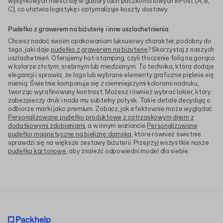
wysyłkowych mieści się w gabarytach paczkomatowych InPost (A, B,
C), co ułatwia logistykę i optymalizuje koszty dostawy.
Pudełko z grawerem na biżuterię i inne uszlachetnienia
Chcesz nadać swoim opakowaniom luksusowy charakter, podobny do
tego, jaki daje
pudełko z grawerem na biżuterię
? Skorzystaj z naszych
uszlachetnień. Oferujemy hot-stamping, czyli tłoczenie folią na gorąco
w kolorze złotym, srebrnym lub miedzianym. To technika, która dodaje
elegancji i sprawia, że logo lub wybrane elementy graficzne pięknie się
mienią. Świetnie komponuje się z ciemniejszymi kolorami nadruku,
tworząc wyrafinowany kontrast. Możesz również wybrać lakier, który
zabezpieczy druk i nada mu subtelny połysk. Takie detale decydują o
odbiorze marki jako premium. Zobacz, jak efektownie może wyglądać
Personalizowane pudełko produktowe z zatrzaskowym dnem z
dodatkowymi zdobieniami
, a w innym wariancie
Personalizowane
pudełko magnetyczne na bieliznę damską
, które również świetnie
sprawdzi się na większe zestawy biżuterii. Przejrzyj wszystkie nasze
pudełka kartonowe
, aby znaleźć odpowiedni model dla siebie.