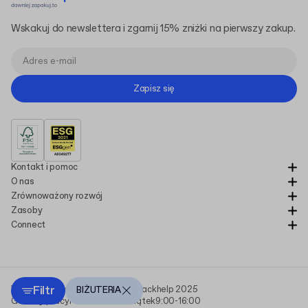
Wskakuj do newslettera i zgarnij 15% zniżki na pierwszy zakup.
Zapisz się
Kontakt i pomoc
O nas
Zrównoważony rozwój
Zasoby
Connect
Filtr
Wszystkie prawa zastrzeżone Packhelp 2025
BIŻUTERIA
Godziny pracy
Poniedziałek - Piątek
9:00-16:00