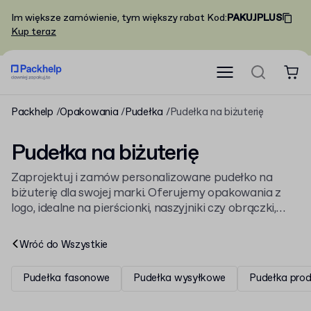
Im większe zamówienie, tym większy rabat
Kod
:
PAKUJPLUS
Kup teraz
Packhelp
Opakowania
Pudełka
Pudełka na biżuterię
Pudełka na biżuterię
Zaprojektuj i zamów personalizowane pudełko na
biżuterię dla swojej marki. Oferujemy opakowania z
logo, idealne na pierścionki, naszyjniki czy obrączki,
dostępne już od 30 sztuk. Zobacz, jak elegancko
możesz zapakować swoje produkty, przeglądając
Wróć do
Wszystkie
nasze
pudełka ozdobne z tektury litej
.
Pudełka fasonowe
Pudełka wysyłkowe
Pudełka pro