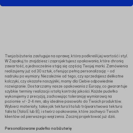
Twoja biżuteria zasługuje na oprawę, która podkreśli jej wartość i styl.
W Zapakuj.to znajdziesz i zaprojektujesz opakowania, które chronią
zawartość, a jednocześnie stają się częścią Twojej marki. Zamówienia
realizujemy już od 30 sztuk, oferując pełną personalizację – od
nadruku po wymiary. Niezależnie od tego, czy sprzedajesz delikatne
kolczyki, czy okazałe naszyjniki, mamy dla Ciebie odpowiednie
rozwiązanie. Dostarczamy nasze opakowania z Europy, co gwarantuje
szybkie terminy realizacji i stałą kontrolę jakości. Każde pudełko
wykonujemy z precyzją, zachowując tolerancję wymiarową na
poziomie +/- 2-4 mm, aby idealnie pasowało do Twoich produktów.
Wybierz materiały, takie jak tektura lita lub trójwarstwowa tektura
falista (fala E lub B), i stwórz opakowanie, które zachwyci Twoich
klientów od pierwszego wejrzenia. Zacznij projektować już dziś.
Personalizowane pudełko na biżuterię