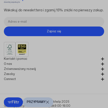
Wskakuj do newslettera i zgarnij 15% zniżki na pierwszy zakup.
Zapisz się
Kontakt i pomoc
O nas
Zrównoważony rozwój
Zasoby
Connect
Filtr
Wszystkie prawa zastrzeżone Packhelp 2025
PRZYPRAWY
Godziny pracy
Poniedziałek - Piątek
9:00-16:00