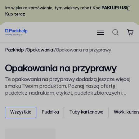
Im większe zamówienie, tym większy rabat
Kod
:
PAKUJPLUS
Kup teraz
Packhelp
Opakowania
Opakowania na przyprawy
Opakowania na przyprawy
Te opakowania na przyprawy dodadzą jeszcze więcej
smaku Twoim produktom. Poznaj naszą ofertę
pudełek z nadrukiem, etykiet, pudełek zbiorczych i
saszetek, chroniących zawartość przed utratą
świeżości.
Wszystkie
Pudełka
Tuby kartonowe
Worki kurier