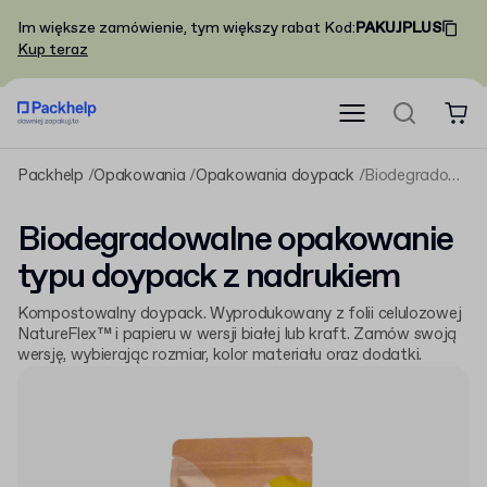
Im większe zamówienie, tym większy rabat
Kod
:
PAKUJPLUS
Kup teraz
Packhelp
Opakowania
Opakowania doypack
Biodegradowalne opakowanie typu doypack z nadrukiem
Biodegradowalne opakowanie
typu doypack z nadrukiem
Kompostowalny doypack. Wyprodukowany z folii celulozowej
NatureFlex™ i papieru w wersji białej lub kraft. Zamów swoją
wersję, wybierając rozmiar, kolor materiału oraz dodatki.