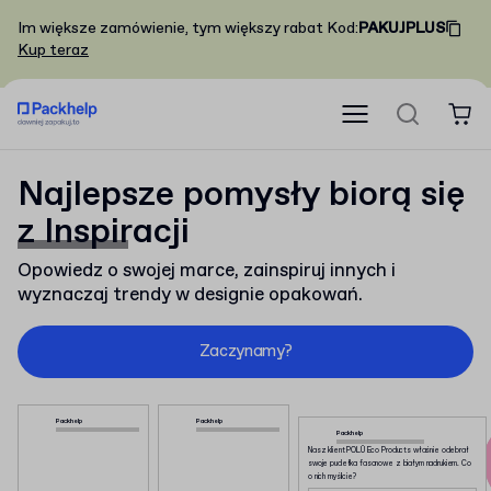
Im większe zamówienie, tym większy rabat
Kod
:
PAKUJPLUS
Kup teraz
Najlepsze pomysły biorą się
z Inspiracji
Opowiedz o swojej marce, zainspiruj innych i
wyznaczaj trendy w designie opakowań.
Zaczynamy?
Packhelp
Packhelp
Packhelp
Nasz klient POLŪ Eco Products właśnie odebrał
swoje pudełka fasonowe z białym nadrukiem. Co
o nich myślicie?