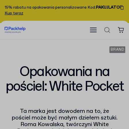
15% rabatu na opakowania personalizowane
Kod
:
PAKUJLATO
Kup teraz
BRAND
Opakowania na
pościel: White Pocket
Ta marka jest dowodem na to, że
pościel może być małym dziełem sztuki.
Roma Kowalska, twórczyni White