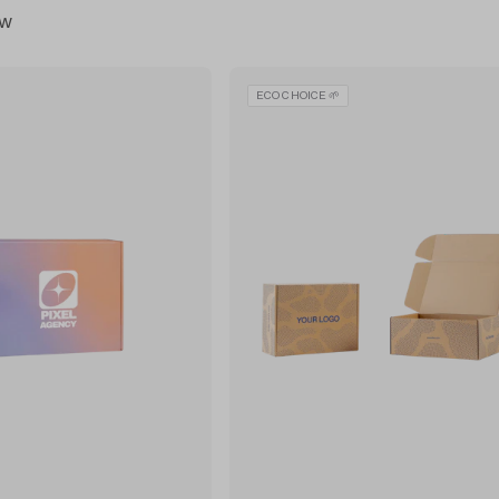
ów
ECO CHOICE 🌱