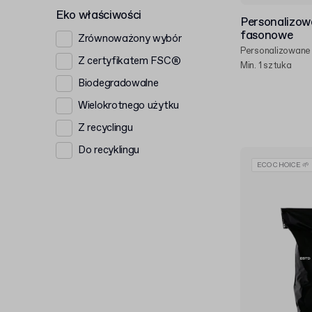
Eko właściwości
Personalizow
fasonowe
Zrównoważony wybór
Personalizowane
Z certyfikatem FSC®
Min. 1 sztuka
Biodegradowalne
Wielokrotnego użytku
Z recyclingu
Do recyklingu
ECO CHOICE 🌱