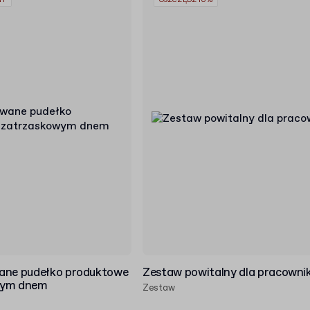
RY
OSZCZĘDŹ 10%
ane pudełko produktowe
Zestaw powitalny dla pracowni
wym dnem
Zestaw