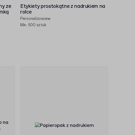
ny ze
Etykiety prostokątne z nadrukiem na
omką
rolce
Personalizowane
Min. 500 sztuk