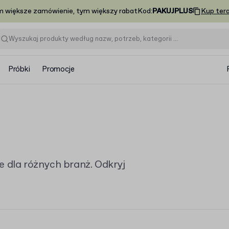
m większe zamówienie, tym większy rabat
Kod
:
PAKUJPLUS
Kup ter
Próbki
Promocje
dla różnych branż. Odkryj