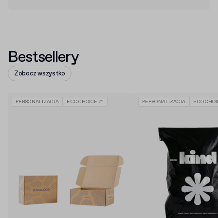
Bestsellery
Zobacz wszystko
PERSONALIZACJA
ECO CHOICE 🌱
PERSONALIZACJA
ECO CHOI