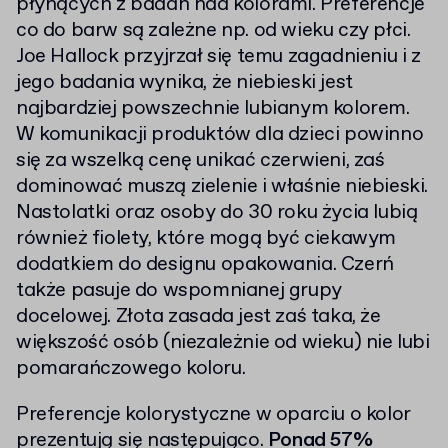
płynących z badań nad kolorami. Preferencje
co do barw są zależne np. od wieku czy płci.
Joe Hallock przyjrzał się temu zagadnieniu i z
jego badania wynika, że niebieski jest
najbardziej powszechnie lubianym kolorem.
W komunikacji produktów dla dzieci powinno
się za wszelką cenę unikać czerwieni, zaś
dominować muszą zielenie i właśnie niebieski.
Nastolatki oraz osoby do 30 roku życia lubią
również fiolety, które mogą być ciekawym
dodatkiem do designu opakowania. Czerń
także pasuje do wspomnianej grupy
docelowej. Złota zasada jest zaś taka, że
większość osób (niezależnie od wieku) nie lubi
pomarańczowego koloru.
Preferencje kolorystyczne w oparciu o kolor
prezentują się następująco.
Ponad 57%