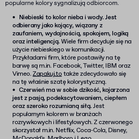
popularne kolory sygnalizują odbiorcom.
Niebieski to kolor nieba i wody. Jest
odbierany jako kojący, wiązany z
zaufaniem, wydajnością, spokojem, logiką
oraz inteligencją.
Wiele firm decyduje się na
użycie niebieskiego w komunikacji.
Przykładami firm, które postawiły na tę
barwę są m.in. Facebook, Twitter, IBM oraz
Vimeo.
Zapakuj.to
także zdecydowało się
na tę właśnie szatę kolorystyczną.
Czerwień ma w sobie dzikość, kojarzona
jest z pasją, podekscytowaniem, ciepłem
oraz szeroko rozumianą siłą.
Jest
popularnym kolorem w branżach
rozrywkowych i lifestylowych. Z czerwonego
skorzystał m.in. Netflix, Coca-Cola, Disney,
McDonald's, Marlboro i Lego.