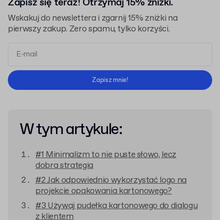
Zapisz się teraz! Otrzymaj 15% zniżki.
Wskakuj do newslettera i zgarnij 15% zniżki na
pierwszy zakup. Zero spamu, tylko korzyści.
Regulaminem
Polityką Prywatności
Zapisz mnie!
W tym artykule:
#1 Minimalizm to nie puste słowo, lecz
dobra strategia
#2 Jak odpowiednio wykorzystać logo na
projekcie opakowania kartonowego?
#3 Używaj pudełka kartonowego do dialogu
z klientem