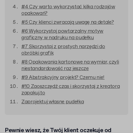
#4 Czy warto wykorzystać kilka rodzajów
opakowań?
#5 Czy klienci zwracają uwagę na detale?
#6 Wykorzystaj powtarzalny motyw
graficzny w nadruku na pudełku
#7 Skorzystaj z prostych narzędzi do
obróbki grafik
#8 Opakowania kartonowe na wymiar, czyli
niestandardowość raz jeszcze
#9 Abstrakcyjny projekt? Czemu nie!
#10 Zaoszczędź czas i skorzystaj z kreatora
zapakuj.to
Zaprojektuj własne pudełka
Pewnie wiesz, że Twój klient oczekuje od