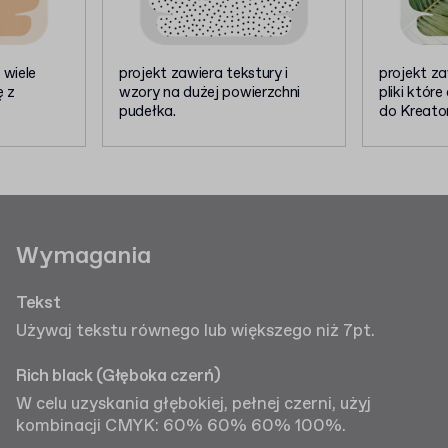
 wiele
projekt zawiera tekstury i
projekt za
ę z
wzory na dużej powierzchni
pliki któr
pudełka.
do Kreato
Wymagania
Tekst
Używaj tekstu równego lub większego niż 7pt.
Rich black (Głęboka czerń)
W celu uzyskania głębokiej, pełnej czerni, użyj
kombinacji CMYK: 60% 60% 60% 100%.