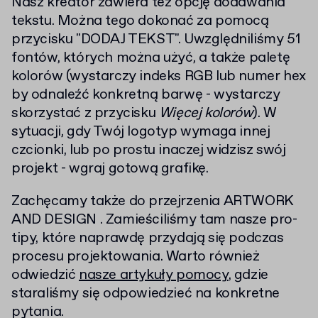
Nasz kreator zawiera też opcję dodawania
tekstu. Można tego dokonać za pomocą
przycisku "DODAJ TEKST". Uwzględniliśmy 51
fontów, których można użyć, a także paletę
kolorów (wystarczy indeks RGB lub numer hex
by odnaleźć konkretną barwę - wystarczy
skorzystać z przycisku
Więcej kolorów
). W
sytuacji, gdy Twój logotyp wymaga innej
czcionki, lub po prostu inaczej widzisz swój
projekt - wgraj gotową grafikę.
Zachęcamy także do przejrzenia ARTWORK
AND DESIGN . Zamieściliśmy tam nasze pro-
tipy, które naprawdę przydają się podczas
procesu projektowania. Warto również
odwiedzić
nasze artykuły pomocy
, gdzie
staraliśmy się odpowiedzieć na konkretne
pytania.