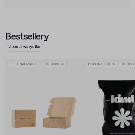
Bestsellery
Zobacz wszystko
PERSONALIZACJA
ECO CHOICE 🌱
PERSONALIZACJA
ECO CHOI