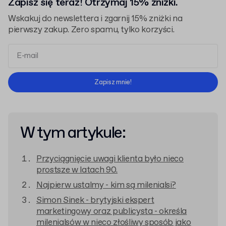
Zapisz się teraz! Otrzymaj 15% zniżki.
Wskakuj do newslettera i zgarnij 15% zniżki na
pierwszy zakup. Zero spamu, tylko korzyści.
Regulaminem
Polityką Prywatności
Zapisz mnie!
W tym artykule:
Przyciągnięcie uwagi klienta było nieco
prostsze w latach 90.
Najpierw ustalmy - kim są milenialsi?
Simon Sinek - brytyjski ekspert
marketingowy oraz publicysta - określa
milenialsów w nieco złośliwy sposób jako