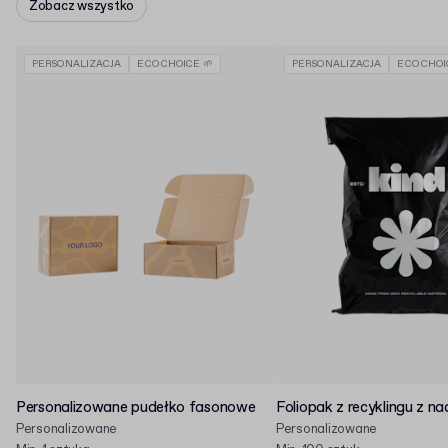
Zobacz wszystko
PERSONALIZACJA
ECO CHOICE 🌱
PERSONALIZACJA
ECO CHOI
Personalizowane pudełko fasonowe
Foliopak z recyklingu z n
Personalizowane
Personalizowane