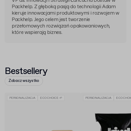
VP ds. Innowacji i Strategii Łańcucha Dostaw w
Packhelp. Z głęboką pasją do technologii Adam
kieruje innowacjami produktowymi i rozwojem w
Packhelp. Jego celem jest tworzenie
przełomowych rozwiązań opakowaniowych,
które wspierają biznes.
Bestsellery
Zobacz wszystko
PERSONALIZACJA
ECO CHOICE 🌱
PERSONALIZACJA
ECO CHOI